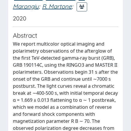
Marongiu
;
R. Martone
;
2020
Abstract
We report multicolor optical imaging and
polarimetry observations of the afterglow of
the first TeV-detected gamma-ray burst (GRB),
GRB 190114C, using the RINGO3 and MASTER II
polarimeters. Observations begin 31 s after the
onset of the GRB and continue until ∼7000 s
postburst. The light curves reveal a chromatic
break at ∼400-500 s, with initial temporal decay
α = 1.669 ± 0.013 flattening to α ∼ 1 postbreak,
which we model as a combination of reverse
and forward shock components with
magnetization parameter R B ∼ 70. The
observed polarization degree decreases from