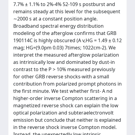
7.7% ± 1.1% to 2%-4% 52-109 s postburst and
remains steady at this level for the subsequent
∼2000 s at a constant position angle.
Broadband spectral energy distribution
modeling of the afterglow confirms that GRB
190114C is highly obscured (A v,HG = 1.49 ± 0.12
mag; HG=(9.0pm 0.03) 7times; 1022cm-2). We
interpret the measured afterglow polarization
as intrinsically low and dominated by dust-in
contrast to the P > 10% measured previously
for other GRB reverse shocks-with a small
contribution from polarized prompt photons in
the first minute. We test whether first- A nd
higher-order inverse Compton scattering in a
magnetized reverse shock can explain the low
optical polarization and subteraelectronvolt
emission but conclude that neither is explained
in the reverse shock inverse Compton model.
Instead, the unexpectedly low intrinsic