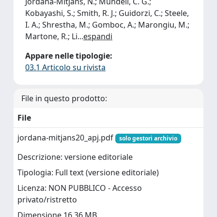
Jordana-Mitjans, N.; Mundell, C. G.;
Kobayashi, S.; Smith, R. J.; Guidorzi, C.; Steele,
I. A.; Shrestha, M.; Gomboc, A.; Marongiu, M.;
Martone, R.; Li
...
espandi
Appare nelle tipologie:
03.1 Articolo su rivista
File in questo prodotto:
File
jordana-mitjans20_apj.pdf
solo gestori archivio
Descrizione: versione editoriale
Tipologia: Full text (versione editoriale)
Licenza: NON PUBBLICO - Accesso
privato/ristretto
Dimensione 16.36 MB