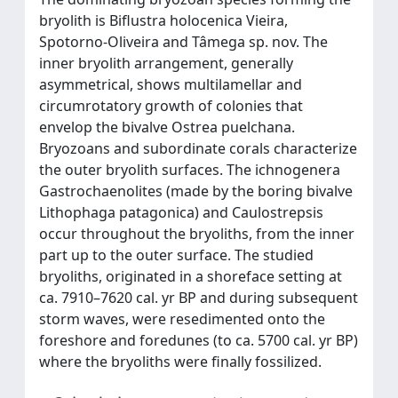
bryolith is Biflustra holocenica Vieira,
Spotorno-Oliveira and Tâmega sp. nov. The
inner bryolith arrangement, generally
asymmetrical, shows multilamellar and
circumrotatory growth of colonies that
envelop the bivalve Ostrea puelchana.
Bryozoans and subordinate corals characterize
the outer bryolith surfaces. The ichnogenera
Gastrochaenolites (made by the boring bivalve
Lithophaga patagonica) and Caulostrepsis
occur throughout the bryoliths, from the inner
part up to the outer surface. The studied
bryoliths, originated in a shoreface setting at
ca. 7910–7620 cal. yr BP and during subsequent
storm waves, were resedimented onto the
foreshore and foredunes (to ca. 5700 cal. yr BP)
where the bryoliths were finally fossilized.