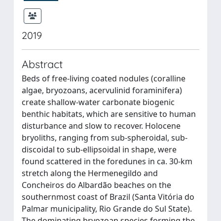
2019
Abstract
Beds of free-living coated nodules (coralline
algae, bryozoans, acervulinid foraminifera)
create shallow-water carbonate biogenic
benthic habitats, which are sensitive to human
disturbance and slow to recover. Holocene
bryoliths, ranging from sub-spheroidal, sub-
discoidal to sub-ellipsoidal in shape, were
found scattered in the foredunes in ca. 30-km
stretch along the Hermenegildo and
Concheiros do Albardão beaches on the
southernmost coast of Brazil (Santa Vitória do
Palmar municipality, Rio Grande do Sul State).
The dominating bryozoan species forming the