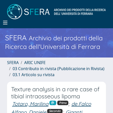
SFERA
Archivio dei prodotti della
Ricerca dell'Università di Ferrara
SFERA
ARIC UNIFE
03 Contributo in rivista (Pubblicazione in Rivista)
03.1 Articolo su rivista
Texture analysis in a rare case of
tibial intraosseous lipoma
Totaro, Marilina
;
de Falco
Primo
Alfano, Daniele
;
Giganti,
Secondo