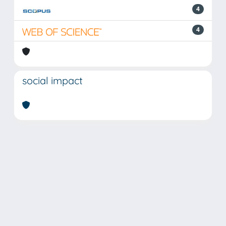
4
4
social impact
Powered by
IRIS
-
about IRIS
-