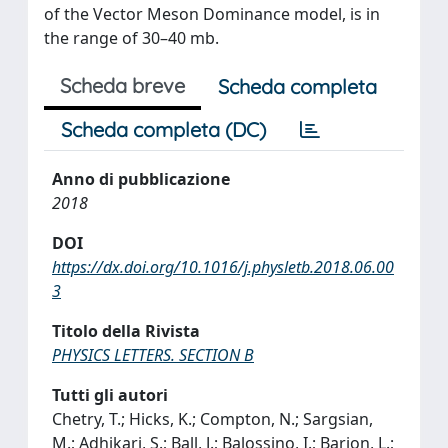
of the Vector Meson Dominance model, is in
the range of 30–40 mb.
Scheda breve
Scheda completa
Scheda completa (DC)
Anno di pubblicazione
2018
DOI
https://dx.doi.org/10.1016/j.physletb.2018.06.00
3
Titolo della Rivista
PHYSICS LETTERS. SECTION B
Tutti gli autori
Chetry, T.; Hicks, K.; Compton, N.; Sargsian,
M.; Adhikari, S.; Ball, J.; Balossino, I.; Barion, L.;