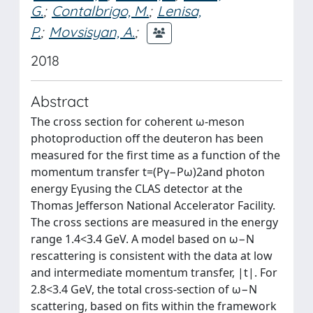
G.
;
Contalbrigo, M.
;
Lenisa,
P.
;
Movsisyan, A.
;
2018
Abstract
The cross section for coherent ω-meson
photoproduction off the deuteron has been
measured for the first time as a function of the
momentum transfer t=(Pγ−Pω)2and photon
energy Eγusing the CLAS detector at the
Thomas Jefferson National Accelerator Facility.
The cross sections are measured in the energy
range 1.4<3.4 GeV. A model based on ω−N
rescattering is consistent with the data at low
and intermediate momentum transfer, |t|. For
2.8<3.4 GeV, the total cross-section of ω−N
scattering, based on fits within the framework