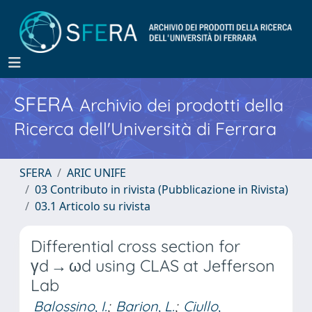
SFERA
Archivio dei prodotti della
Ricerca dell'Università di Ferrara
SFERA
ARIC UNIFE
03 Contributo in rivista (Pubblicazione in Rivista)
03.1 Articolo su rivista
Differential cross section for
γd → ωd using CLAS at Jefferson
Lab
Balossino, I.
;
Barion, L.
;
Ciullo,