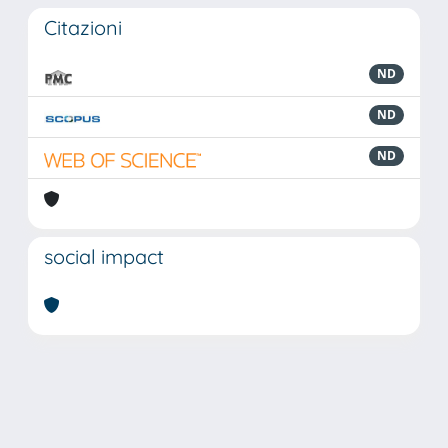
Citazioni
ND
ND
ND
social impact