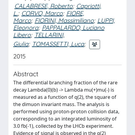
CALABRESE, Roberto
;
Capriotti,
L.
;
CORVO, Marco
;
FIORE,
Marco
;
FIORINI, Massimiliano
;
LUPPI,
Eleonora
;
PAPPALARDO, Luciano
Libero
;
TELLARINI,
Giulia
;
TOMASSETTI, Luca
;
2015
Abstract
The differential branching fraction of the rare
decay Lambda(0)(b) -> Lambda mu(+)mu(-) is
measured as a function of q(2), the square of
the dimuon invariant mass. The analysis is
performed using proton-proton collision data,
corresponding to an integrated luminosity of
3.0 fb(-1), collected by the LHCb experiment.
Evidence of signal is observed in the q(2)