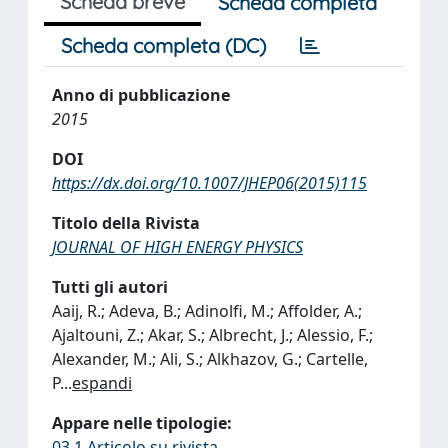
Scheda breve
Scheda completa
Scheda completa (DC)
Anno di pubblicazione
2015
DOI
https://dx.doi.org/10.1007/JHEP06(2015)115
Titolo della Rivista
JOURNAL OF HIGH ENERGY PHYSICS
Tutti gli autori
Aaij, R.; Adeva, B.; Adinolfi, M.; Affolder, A.;
Ajaltouni, Z.; Akar, S.; Albrecht, J.; Alessio, F.;
Alexander, M.; Ali, S.; Alkhazov, G.; Cartelle,
P
...
espandi
Appare nelle tipologie:
03.1 Articolo su rivista