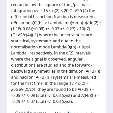
region below the square of the J/psi mass.
Integrating over 15 < q(2) < 20 GeV2/c(4) the
differential branching fraction is measured as
dB(Lambda(0)(b) -> Lambda mu(+)mu(-))/dq(2) =
(1.18(-0.08)(+0.09) +/- 0.03 +/- 0.27) x 10(-7)
(GeV2/c(4))(-1) where the uncertainties are
statistical, systematic and due to the
normalisation mode Lambda(0)(b) -> J/psi
Lambda , respectively. In the q(2) intervals
where the signal is observed, angular
distributions are studied and the forward-
backward asymmetries in the dimuon (A(FB)(l))
and hadron (A(FB)(h)) systems are measured
for the first time. In the range 15 < q(2) <
20GeV(2)/c(4) they are found to be A(FB)(l) =
-0.05 +/- 0.09 (stat) +/- 0.03 (syst) and A(FB)(h) =
-0.29 +/- 0.07 (stat) +/- 0.03 (syst).