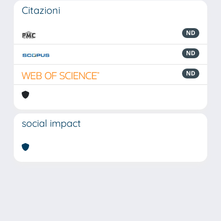
Citazioni
ND
ND
ND
social impact