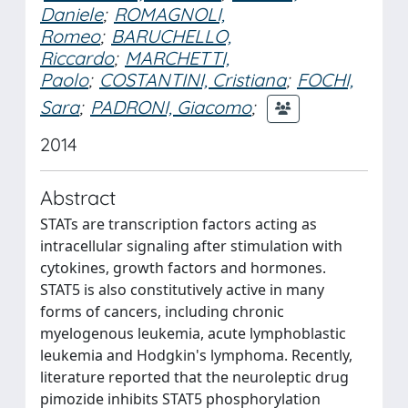
Daniele
;
ROMAGNOLI,
Romeo
;
BARUCHELLO,
Riccardo
;
MARCHETTI,
Paolo
;
COSTANTINI, Cristiana
;
FOCHI,
Sara
;
PADRONI, Giacomo
;
2014
Abstract
STATs are transcription factors acting as
intracellular signaling after stimulation with
cytokines, growth factors and hormones.
STAT5 is also constitutively active in many
forms of cancers, including chronic
myelogenous leukemia, acute lymphoblastic
leukemia and Hodgkin's lymphoma. Recently,
literature reported that the neuroleptic drug
pimozide inhibits STAT5 phosphorylation