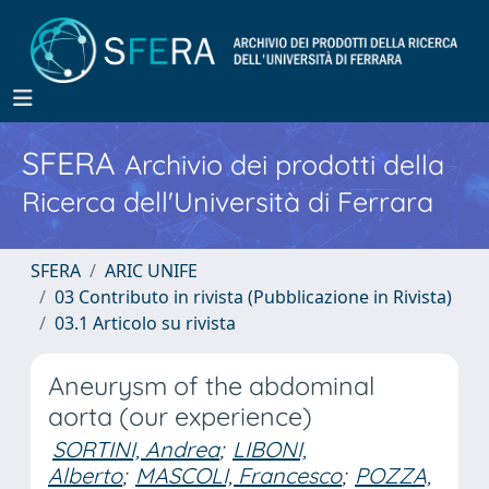
SFERA
Archivio dei prodotti della
Ricerca dell'Università di Ferrara
SFERA
ARIC UNIFE
03 Contributo in rivista (Pubblicazione in Rivista)
03.1 Articolo su rivista
Aneurysm of the abdominal
aorta (our experience)
SORTINI, Andrea
;
LIBONI,
Alberto
;
MASCOLI, Francesco
;
POZZA,