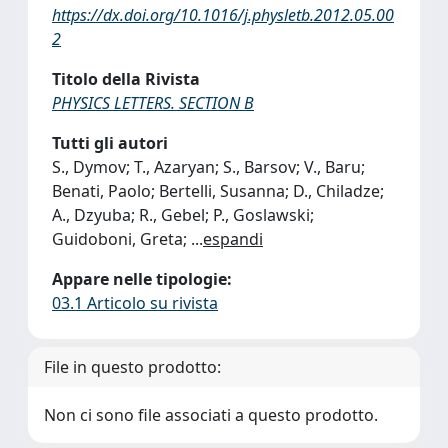
https://dx.doi.org/10.1016/j.physletb.2012.05.00
2
Titolo della Rivista
PHYSICS LETTERS. SECTION B
Tutti gli autori
S., Dymov; T., Azaryan; S., Barsov; V., Baru;
Benati, Paolo; Bertelli, Susanna; D., Chiladze;
A., Dzyuba; R., Gebel; P., Goslawski;
Guidoboni, Greta;
...
espandi
Appare nelle tipologie:
03.1 Articolo su rivista
File in questo prodotto:
Non ci sono file associati a questo prodotto.