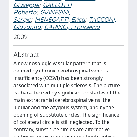
Giuseppe
;
GALEOTTI,
Roberto
;
GIANESINI,
Sergio
;
MENEGATTI, Erica
;
TACCONI,
Giovanna
;
CARINCI, Francesco
2009
Abstract
A new nosologic vascular pattern that is
defined by chronic cerebrospinal venous
insufficiency (CCSVI) has been strongly
associated with multiple sclerosis. The picture
is characterized by significant obstacles of the
main extracranial cerebrospinal veins, the
jugular and the azygous system, and by the
opening of substitute circles. The significance
of collateral circle is still neglected. To the
contrary, substitute circles are alternative
pathways or vicarious venous shunts, which