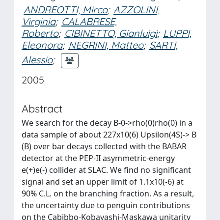
ANDREOTTI, Mirco
;
AZZOLINI,
Virginia
;
CALABRESE,
Roberto
;
CIBINETTO, Gianluigi
;
LUPPI,
Eleonora
;
NEGRINI, Matteo
;
SARTI,
Alessio
;
2005
Abstract
We search for the decay B-0->rho(0)rho(0) in a
data sample of about 227x10(6) Upsilon(4S)-> B
(B) over bar decays collected with the BABAR
detector at the PEP-II asymmetric-energy
e(+)e(-) collider at SLAC. We find no significant
signal and set an upper limit of 1.1x10(-6) at
90% C.L. on the branching fraction. As a result,
the uncertainty due to penguin contributions
on the Cabibbo-Kobayashi-Maskawa unitarity