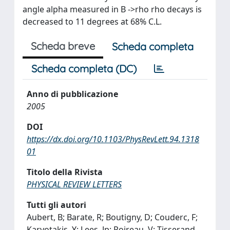
angle alpha measured in B ->rho rho decays is
decreased to 11 degrees at 68% C.L.
Scheda breve
Scheda completa
Scheda completa (DC)
Anno di pubblicazione
2005
DOI
https://dx.doi.org/10.1103/PhysRevLett.94.1318
01
Titolo della Rivista
PHYSICAL REVIEW LETTERS
Tutti gli autori
Aubert, B; Barate, R; Boutigny, D; Couderc, F;
Karyotakis, Y; Lees, Jp; Poireau, V; Tisserand,