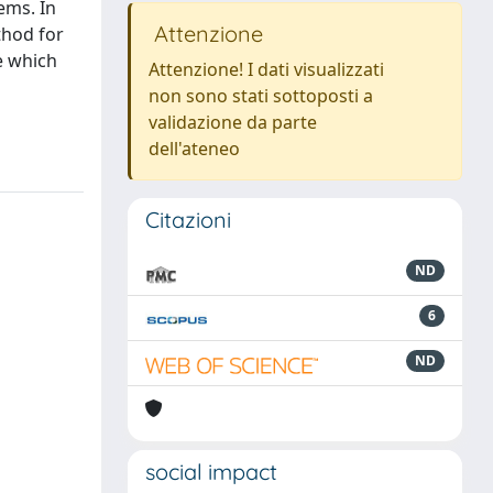
ems. In
Attenzione
thod for
e which
Attenzione! I dati visualizzati
non sono stati sottoposti a
validazione da parte
dell'ateneo
Citazioni
ND
6
ND
social impact