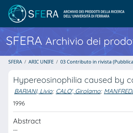
SFERA
Archivio dei prodot
SFERA
ARIC UNIFE
03 Contributo in rivista (Pubblica
Hypereosinophilia caused by ca
BARIANI, Livio
;
CALO', Girolamo
;
MANFREDIN
1996
Abstract
---