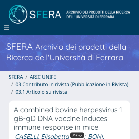
SFERA
Archivio dei prodotti della
Ricerca dell'Università di Ferrara
SFERA
ARIC UNIFE
03 Contributo in rivista (Pubblicazione in Rivista)
03.1 Articolo su rivista
A combined bovine herpesvirus 1
gB-gD DNA vaccine induces
immune response in mice
CASELLI, Elisabetta
;
BONI,
Primo