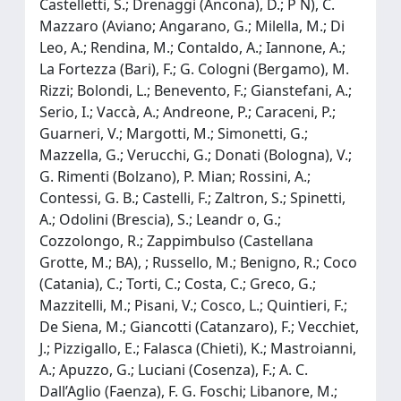
Castelletti, S.; Drenaggi (Ancona), D.; P N), C.
Mazzaro (Aviano; Angarano, G.; Milella, M.; Di
Leo, A.; Rendina, M.; Contaldo, A.; Iannone, A.;
La Fortezza (Bari), F.; G. Cologni (Bergamo), M.
Rizzi; Bolondi, L.; Benevento, F.; Gianstefani, A.;
Serio, I.; Vaccà, A.; Andreone, P.; Caraceni, P.;
Guarneri, V.; Margotti, M.; Simonetti, G.;
Mazzella, G.; Verucchi, G.; Donati (Bologna), V.;
G. Rimenti (Bolzano), P. Mian; Rossini, A.;
Contessi, G. B.; Castelli, F.; Zaltron, S.; Spinetti,
A.; Odolini (Brescia), S.; Leandr o, G.;
Cozzolongo, R.; Zappimbulso (Castellana
Grotte, M.; BA), ; Russello, M.; Benigno, R.; Coco
(Catania), C.; Torti, C.; Costa, C.; Greco, G.;
Mazzitelli, M.; Pisani, V.; Cosco, L.; Quintieri, F.;
De Siena, M.; Giancotti (Catanzaro), F.; Vecchiet,
J.; Pizzigallo, E.; Falasca (Chieti), K.; Mastroianni,
A.; Apuzzo, G.; Luciani (Cosenza), F.; A. C.
Dall’Aglio (Faenza), F. G. Foschi; Libanore, M.;