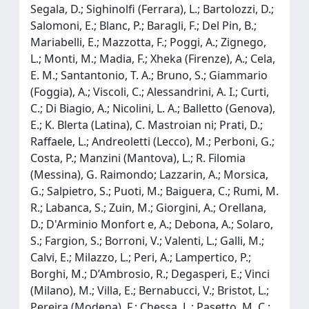
Segala, D.; Sighinolfi (Ferrara), L.; Bartolozzi, D.;
Salomoni, E.; Blanc, P.; Baragli, F.; Del Pin, B.;
Mariabelli, E.; Mazzotta, F.; Poggi, A.; Zignego,
L.; Monti, M.; Madia, F.; Xheka (Firenze), A.; Cela,
E. M.; Santantonio, T. A.; Bruno, S.; Giammario
(Foggia), A.; Viscoli, C.; Alessandrini, A. I.; Curti,
C.; Di Biagio, A.; Nicolini, L. A.; Balletto (Genova),
E.; K. Blerta (Latina), C. Mastroian ni; Prati, D.;
Raffaele, L.; Andreoletti (Lecco), M.; Perboni, G.;
Costa, P.; Manzini (Mantova), L.; R. Filomia
(Messina), G. Raimondo; Lazzarin, A.; Morsica,
G.; Salpietro, S.; Puoti, M.; Baiguera, C.; Rumi, M.
R.; Labanca, S.; Zuin, M.; Giorgini, A.; Orellana,
D.; D'Arminio Monfort e, A.; Debona, A.; Solaro,
S.; Fargion, S.; Borroni, V.; Valenti, L.; Galli, M.;
Calvi, E.; Milazzo, L.; Peri, A.; Lampertico, P.;
Borghi, M.; D’Ambrosio, R.; Degasperi, E.; Vinci
(Milano), M.; Villa, E.; Bernabucci, V.; Bristot, L.;
Pereira (Modena), F.; Chessa, L.; Pasetto, M. C.;