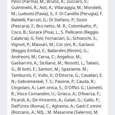
Pesci (Parma), M.; Bruno, R.; Zuccaro, V.;
Gulminetti, R.; Asti, A.; Villaraggia, M.; Mondelli,
M.; Ludovisi (Pavia), S.; F. Di Candilo (Perugia), F.
Baldelli; Parruti, G.; Di Stefano, P.; Sozio
(Pescara), F.; Bru netto, M. R.; Colombatto, P.;
Coco, B.; Surace (Pisa), L.; S. Pellicano (Reggio
Calabria), G. Foti; Fornaciari, G.; Schianchi, S.;
Vignoli, P.; Massari, M.; Cor sini, R.; Garlassi
(Reggio Emilia), E.; Ballardini (Rimini), G.;
Andreoni, M.; Cerva, C.; Angelico, M.;
Gasbarrini, A.; Siciliano, M.; Nosotti, L.; Taliani,
G.; Bi liotti, E.; Santori, M.; Spaziante, M.;
Tamburini, F.; Vullo, V.; D’Ettorre, G.; Cavallari, E.
N.; Gebremeskel, T. S.; Pavone, P.; Cauda, R.;
Cingolani, A.; Lam onica, S.; D'Offizi, G.; Lionetti,
R.; Visco Comandini, U.; Grieco, A.; D’Aversa, F.;
Picardi, A.; De Vincentis, A.; Galati, G.; Gallo, P.;
Dell’Unto (Roma), C.; Aghemo, A.; Gatti C omini
(Rozzano, A.; MI), ; M. Masarone (Salerno), M.