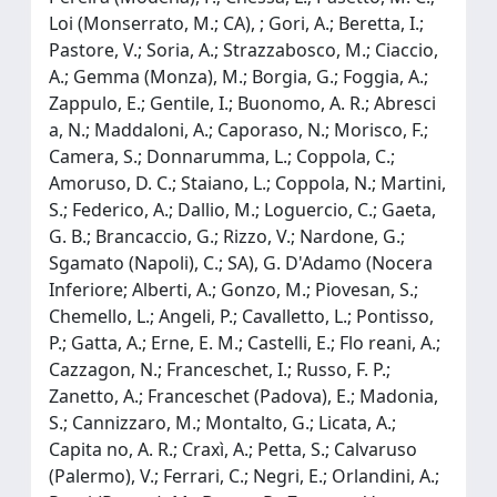
Loi (Monserrato, M.; CA), ; Gori, A.; Beretta, I.;
Pastore, V.; Soria, A.; Strazzabosco, M.; Ciaccio,
A.; Gemma (Monza), M.; Borgia, G.; Foggia, A.;
Zappulo, E.; Gentile, I.; Buonomo, A. R.; Abresci
a, N.; Maddaloni, A.; Caporaso, N.; Morisco, F.;
Camera, S.; Donnarumma, L.; Coppola, C.;
Amoruso, D. C.; Staiano, L.; Coppola, N.; Martini,
S.; Federico, A.; Dallio, M.; Loguercio, C.; Gaeta,
G. B.; Brancaccio, G.; Rizzo, V.; Nardone, G.;
Sgamato (Napoli), C.; SA), G. D'Adamo (Nocera
Inferiore; Alberti, A.; Gonzo, M.; Piovesan, S.;
Chemello, L.; Angeli, P.; Cavalletto, L.; Pontisso,
P.; Gatta, A.; Erne, E. M.; Castelli, E.; Flo reani, A.;
Cazzagon, N.; Franceschet, I.; Russo, F. P.;
Zanetto, A.; Franceschet (Padova), E.; Madonia,
S.; Cannizzaro, M.; Montalto, G.; Licata, A.;
Capita no, A. R.; Craxì, A.; Petta, S.; Calvaruso
(Palermo), V.; Ferrari, C.; Negri, E.; Orlandini, A.;