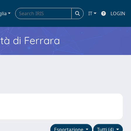
glia
IT
LOGIN
ità di Ferrara
Esportazione
Tutti (4)