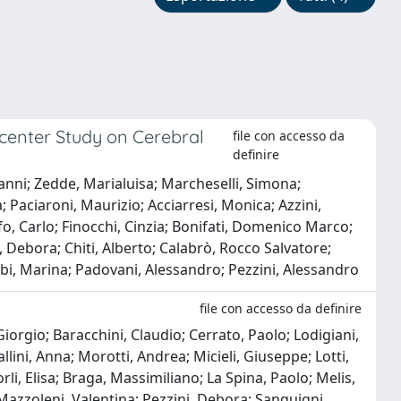
icenter Study on Cerebral
file con accesso da
definire
vanni; Zedde, Marialuisa; Marcheselli, Simona;
a; Paciaroni, Maurizio; Acciarresi, Monica; Azzini,
, Carlo; Finocchi, Cinzia; Bonifati, Domenico Marco;
, Debora; Chiti, Alberto; Calabrò, Rocco Salvatore;
mbi, Marina; Padovani, Alessandro; Pezzini, Alessandro
file con accesso da definire
Giorgio; Baracchini, Claudio; Cerrato, Paolo; Lodigiani,
ini, Anna; Morotti, Andrea; Micieli, Giuseppe; Lotti,
li, Elisa; Braga, Massimiliano; La Spina, Paolo; Melis,
; Mazzoleni, Valentina; Pezzini, Debora; Sanguigni,