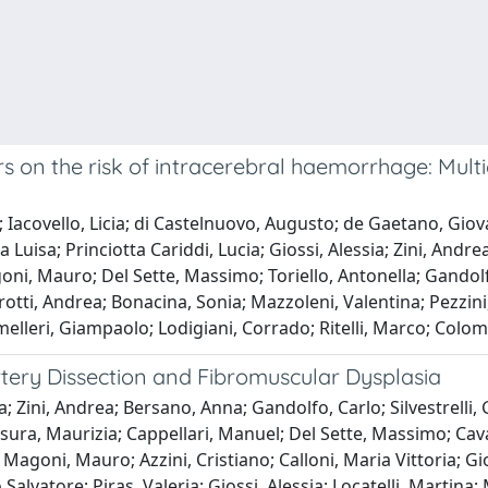
rs on the risk of intracerebral haemorrhage: Mult
a; Iacovello, Licia; di Castelnuovo, Augusto; de Gaetano, Gio
a Luisa; Princiotta Cariddi, Lucia; Giossi, Alessia; Zini, Andre
i, Mauro; Del Sette, Massimo; Toriello, Antonella; Gandolfo
rotti, Andrea; Bonacina, Sonia; Mazzoleni, Valentina; Pezzini
melleri, Giampaolo; Lodigiani, Corrado; Ritelli, Marco; Colo
Artery Dissection and Fibromuscular Dysplasia
 Zini, Andrea; Bersano, Anna; Gandolfo, Carlo; Silvestrelli, 
ura, Maurizia; Cappellari, Manuel; Del Sette, Massimo; Cavall
Magoni, Mauro; Azzini, Cristiano; Calloni, Maria Vittoria; Gior
Salvatore; Piras, Valeria; Giossi, Alessia; Locatelli, Martina