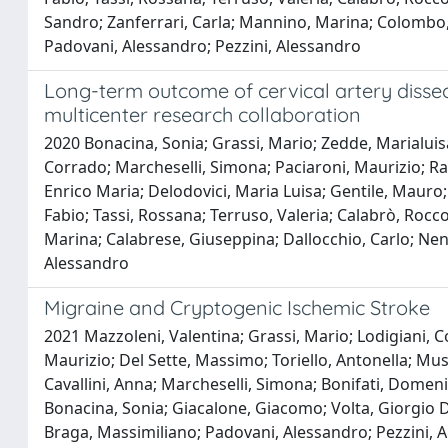
Sandro; Zanferrari, Carla; Mannino, Marina; Colombo, I
Padovani, Alessandro; Pezzini, Alessandro
Long-term outcome of cervical artery dissect
multicenter research collaboration
2020 Bonacina, Sonia; Grassi, Mario; Zedde, Marialuisa;
Corrado; Marcheselli, Simona; Paciaroni, Maurizio; Ras
Enrico Maria; Delodovici, Maria Luisa; Gentile, Mauro; 
Fabio; Tassi, Rossana; Terruso, Valeria; Calabrò, Rocco
Marina; Calabrese, Giuseppina; Dallocchio, Carlo; Nenc
Alessandro
Migraine and Cryptogenic Ischemic Stroke
2021 Mazzoleni, Valentina; Grassi, Mario; Lodigiani, C
Maurizio; Del Sette, Massimo; Toriello, Antonella; Muso
Cavallini, Anna; Marcheselli, Simona; Bonifati, Domenico
Bonacina, Sonia; Giacalone, Giacomo; Volta, Giorgio D
Braga, Massimiliano; Padovani, Alessandro; Pezzini, 