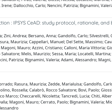
rene; Dallocchio, Carlo; Nencini, Patrizia; Bignamini, Valeri
ion : IPSYS CeAD: study protocol, rationale, and b
 Zini, Andrea; Bersano, Anna; Gandolfo, Carlo; Silvestrelli, 
ura, Maurizia; Cappellari, Manuel; Del Sette, Massimo; Cavall
Magoni, Mauro; Azzini, Cristiano; Calloni, Maria Vittoria; Gior
 Salvatore; Melis, Maurizio; Sessa, Maria; Locatelli, Martina
ini, Patrizia; Bignamini, Valeria; Adami, Alessandro; Magni, 
orrado; Rasura, Maurizia; Zedde, Marialuisa; Gandolfo, Carlo;
lino, Rossella; Calabrò, Rocco Salvatore; Bovi, Paolo; Giossi,
 Marco; Checcarelli, Nicoletta; Tancredi, Lucia; Chiti, Alberto
alla; Magoni, Mauro; Cerrato, Paolo; Bignamini, Valeria; Mic
Alessandro