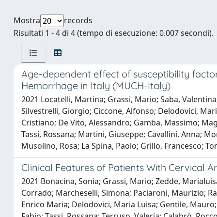
Mostra
records
Risultati 1 - 4 di 4 (tempo di esecuzione: 0.007 secondi).
Age-dependent effect of susceptibility facto
Hemorrhage in Italy (MUCH-Italy)
2021 Locatelli, Martina; Grassi, Mario; Saba, Valentin
Silvestrelli, Giorgio; Ciccone, Alfonso; Delodovici, Mari
Cristiano; De Vito, Alessandro; Gamba, Massimo; Magon
Tassi, Rossana; Martini, Giuseppe; Cavallini, Anna; Mo
Musolino, Rosa; La Spina, Paolo; Grillo, Francesco; To
Clinical Features of Patients With Cervical 
2021 Bonacina, Sonia; Grassi, Mario; Zedde, Marialuisa;
Corrado; Marcheselli, Simona; Paciaroni, Maurizio; Ras
Enrico Maria; Delodovici, Maria Luisa; Gentile, Mauro; 
Fabio; Tassi, Rossana; Terruso, Valeria; Calabrò, Rocco 