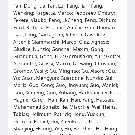
Fan, Donghua; Fan, Lei; Fang, Jian; Fang,
Wenxing; Fargetta, Marco; Fedoseev, Dmitry;
Fekete, Vladko; Feng, Li-Cheng; Feng, Qichun;
Ford, Richard; Fournier, Amélie; Gan, Haonan;
Gao, Feng; Garfagnini, Alberto; Gavrikov,
Arsenii; Giammarchi, Marco; Giaz, Agnese;
Giudice, Nunzio; Gonchar, Maxim; Gong,
Guanghua; Gong, Hui; Gornushkin, Yuri; Göttel,
Alexandre; Grassi, Marco; Grewing, Christian;
Gromov, Vasily; Gu, Minghao; Gu, Xiaofei; Gu,
Yu; Guan, Mengyun; Guardone, Nunzio; Gul,
Maria; Guo, Cong; Guo, Jingyuan; Guo, Wanlei;
Guo, Xinheng; Guo, Yuhang; Hackspacher, Paul;
Hagner, Caren; Han, Ran; Han, Yang; Hassan,
Muhammad Sohaib; He, Miao; He, Wei; Heinz,
Tobias; Hellmuth, Patrick; Heng, Yuekun;
Herrera, Rafael; Hor, Yuenkeung; Hou,
Shaojing; Hsiung, Yee; Hu, Bei-Zhen; Hu, Hang;