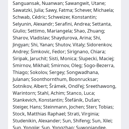
Sanguansak, Nuanwan; Sawangwit, Utane;
Sawatzki, Julia; Sawy, Fatma; Schever, Michaela;
Schwab, Cédric; Schweizer, Konstantin;
Selyunin, Alexandr; Serafini, Andrea; Settanta,
Giulio; Settimo, Mariangela; Shao, Zhuang;
Sharov, Vladislav; Shaydurova, Arina; Shi,
Jingyan; Shi, Yanan; Shutov, Vitaly; Sidorenkov,
Andrey; Šimkovic, Fedor; Sirignano, Chiara;
Siripak, Jaruchit; Sisti, Monica; Slupecki, Maciej;
Smirnov, Mikhail; Smirnov, Oleg; Sogo-Bezerra,
Thiago; Sokolov, Sergey; Songwadhana,
Julanan; Soonthornthum, Boonrucksar;
Sotnikov, Albert; Šrámek, Ondřej; Sreethawong,
Warintorn; Stahl, Achim; Stanco, Luca;
Stankevich, Konstantin; Štefánik, Dušan;
Steiger, Hans; Steinmann, Jochen; Sterr, Tobias;
Stock, Matthias Raphael; Strati, Virginia;
Studenikin, Alexander; Sun, Shifeng; Sun, Xilei;
Sun, Yongjie; Sun, Yongzhao; Suwonjandee,