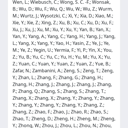
Wen, L.; Wiebusch, C.; Wong, S. C. -F.; Wonsak,
B.; Wu, D.; Wu, F.; Wu, Q.; Wu, W.; Wu, Z.; Wurm,
M.; Wurtz, J.; Wysotzki, C.; Xi, Y.; Xia, D.; Xiao, M.;
Xie, Y.; Xie, Z.; Xing, Z.; Xu, B.; Xu, C.; Xu, D.; Xu, F.;
Xu, J.; Xu, J.; Xu, M.; Xu, Y.; Xu, Y.; Yan, B.; Yan, X.;
Yan, Y.; Yang, A.; Yang, C.; Yang, H.; Yang, J.; Yang,
L.; Yang, X.; Yang, Y.; Yao, H.; Yasin, Z.; Ye, J.; Ye,
M.; Ye, Z.; Yegin, U.; Yermia, F.; Yi, P.; Yin, X.; You,
Z.; Yu, B.; Yu, C.; Yu, C.; Yu, H.; Yu, M.; Yu, X.; Yu,
Z.; Yuan, C.; Yuan, Y.; Yuan, Z.; Yuan, Z.; Yue, B.;
Zafar, N.; Zambanini, A.; Zeng, S.; Zeng, T.; Zeng,
Y.; Zhan, L.; Zhang, F.; Zhang, G.; Zhang, H.;
Zhang, H.; Zhang, J.; Zhang, J.; Zhang, J.; Zhang,
P.; Zhang, Q.; Zhang, S.; Zhang, S.; Zhang, T.;
Zhang, X.; Zhang, X.; Zhang, Y.; Zhang, Y.; Zhang,
Y.; Zhang, Y.; Zhang, Y.; Zhang, Y.; Zhang, Z.;
Zhang, Z.; Zhao, F.; Zhao, J.; Zhao, R.; Zhao, S.;
Zhao, T.; Zheng, D.; Zheng, H.; Zheng, M.; Zheng,
Y.; Zhong, W.; Zhou, J.; Zhou, L.; Zhou, N.; Zhou,