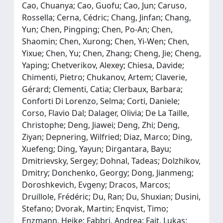
Cao, Chuanya; Cao, Guofu; Cao, Jun; Caruso,
Rossella; Cerna, Cédric; Chang, Jinfan; Chang,
Yun; Chen, Pingping; Chen, Po-An; Chen,
Shaomin; Chen, Xurong; Chen, Yi-Wen; Chen,
Yixue; Chen, Yu; Chen, Zhang; Cheng, Jie; Cheng,
Yaping; Chetverikov, Alexey; Chiesa, Davide;
Chimenti, Pietro; Chukanov, Artem; Claverie,
Gérard; Clementi, Catia; Clerbaux, Barbara;
Conforti Di Lorenzo, Selma; Corti, Daniele;
Corso, Flavio Dal; Dalager, Olivia; De La Taille,
Christophe; Deng, Jiawei; Deng, Zhi; Deng,
Ziyan; Depnering, Wilfried; Diaz, Marco; Ding,
Xuefeng; Ding, Yayun; Dirgantara, Bayu;
Dmitrievsky, Sergey; Dohnal, Tadeas; Dolzhikov,
Dmitry; Donchenko, Georgy; Dong, Jianmeng;
Doroshkevich, Evgeny; Dracos, Marcos;
Druillole, Frédéric; Du, Ran; Du, Shuxian; Dusini,
Stefano; Dvorak, Martin; Enqvist, Timo;
Enzmann, Heike; Fabbri, Andrea; Fajt, Lukas;