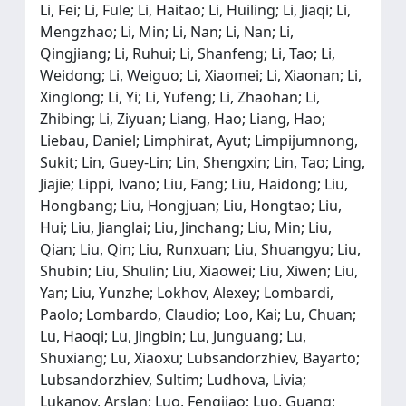
Li, Fei; Li, Fule; Li, Haitao; Li, Huiling; Li, Jiaqi; Li,
Mengzhao; Li, Min; Li, Nan; Li, Nan; Li,
Qingjiang; Li, Ruhui; Li, Shanfeng; Li, Tao; Li,
Weidong; Li, Weiguo; Li, Xiaomei; Li, Xiaonan; Li,
Xinglong; Li, Yi; Li, Yufeng; Li, Zhaohan; Li,
Zhibing; Li, Ziyuan; Liang, Hao; Liang, Hao;
Liebau, Daniel; Limphirat, Ayut; Limpijumnong,
Sukit; Lin, Guey-Lin; Lin, Shengxin; Lin, Tao; Ling,
Jiajie; Lippi, Ivano; Liu, Fang; Liu, Haidong; Liu,
Hongbang; Liu, Hongjuan; Liu, Hongtao; Liu,
Hui; Liu, Jianglai; Liu, Jinchang; Liu, Min; Liu,
Qian; Liu, Qin; Liu, Runxuan; Liu, Shuangyu; Liu,
Shubin; Liu, Shulin; Liu, Xiaowei; Liu, Xiwen; Liu,
Yan; Liu, Yunzhe; Lokhov, Alexey; Lombardi,
Paolo; Lombardo, Claudio; Loo, Kai; Lu, Chuan;
Lu, Haoqi; Lu, Jingbin; Lu, Junguang; Lu,
Shuxiang; Lu, Xiaoxu; Lubsandorzhiev, Bayarto;
Lubsandorzhiev, Sultim; Ludhova, Livia;
Lukanov, Arslan; Luo, Fengjiao; Luo, Guang;