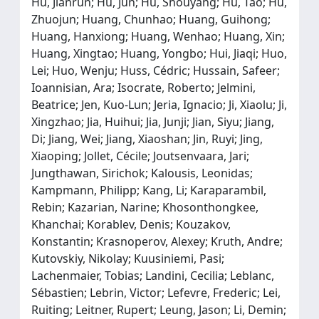
Hu, Jianrun; Hu, Jun; Hu, Shouyang; Hu, Tao; Hu,
Zhuojun; Huang, Chunhao; Huang, Guihong;
Huang, Hanxiong; Huang, Wenhao; Huang, Xin;
Huang, Xingtao; Huang, Yongbo; Hui, Jiaqi; Huo,
Lei; Huo, Wenju; Huss, Cédric; Hussain, Safeer;
Ioannisian, Ara; Isocrate, Roberto; Jelmini,
Beatrice; Jen, Kuo-Lun; Jeria, Ignacio; Ji, Xiaolu; Ji,
Xingzhao; Jia, Huihui; Jia, Junji; Jian, Siyu; Jiang,
Di; Jiang, Wei; Jiang, Xiaoshan; Jin, Ruyi; Jing,
Xiaoping; Jollet, Cécile; Joutsenvaara, Jari;
Jungthawan, Sirichok; Kalousis, Leonidas;
Kampmann, Philipp; Kang, Li; Karaparambil,
Rebin; Kazarian, Narine; Khosonthongkee,
Khanchai; Korablev, Denis; Kouzakov,
Konstantin; Krasnoperov, Alexey; Kruth, Andre;
Kutovskiy, Nikolay; Kuusiniemi, Pasi;
Lachenmaier, Tobias; Landini, Cecilia; Leblanc,
Sébastien; Lebrin, Victor; Lefevre, Frederic; Lei,
Ruiting; Leitner, Rupert; Leung, Jason; Li, Demin;