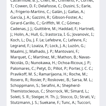
Cattermole, B. J.; Chen, M.; Chimenti, P.; Ċornet,
T.; Cowen, D. F.; Delafosse, C.; Dusini, S.; Earle,
A.; Frigerio-Martins, C.; Galán, J.; Gallas, A.;
García, J. A.; Gazzini, R.; Gibson-Foster, A.;
Girard-Carillo, C.; Griffith, W. C.; Gómez-
Cadenas, J. J.; Guittière, M.; Haddad, F.; Hartnell,
J.; Holin, A.; Hull, G.; Irastorza, I. G.; Jovanovic, I.;
Koch, L.; Du, J. F. Le; Lefebvre, C.; Lefevre, F.;
Legrand, F.; Loaiza, P.; Lock, J. A.; Luzón, G.;
Maalmi, J.; Malhado, J. P.; Mantovani, F.;
Marquet, C.; Martínez, M.; Mathon, B.; Navas-
Nicolás, D.; Nunokawa, H.; Ochoa-Ricoux, J. P.;
Palomares, C.; Petyt, D.; Pillot, P.; Porter, J. C. C.;
Pravikoff, M. S.; Ramarijaona, H.; Roche, M.;
Rosero, R.; Rosier, P.; Roskovec, B.; Sarsa, M. L.;
Schoppmann, S.; Serafini, A.; Shepherd-
Themistocleous, C.; Shorrock, W.; Simard, L.;
Soleti, S. R.; Steiger, H. Th. J.; Stocco, D.; Strati, V.;
Stutzmann, J. S.; Suekane, F.; Tunc, A.; Tuccori,