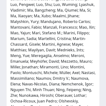
Luo, Pengwei; Luo, Shu; Luo, Wuming; Lyashuk,
Vladimir; Ma, Bangzheng; Ma, Qiumei; Ma, Si;
Ma, Xiaoyan; Ma, Xubo; Maalmi, Jihane;
Malyshkin, Yury; Mandujano, Roberto Carlos;
Mantovani, Fabio; Manzali, Francesco; Mao, Xin;
Mao, Yajun; Mari, Stefano M.; Marini, Filippo;
Marium, Sadia; Martellini, Cristina; Martin-
Chassard, Gisele; Martini, Agnese; Mayer,
Matthias; Mayilyan, Davit; Mednieks, Ints;
Meng, Yue; Meregaglia, Anselmo; Meroni,
Emanuela; Meyhöfer, David; Mezzetto, Mauro;
Miller, Jonathan; Miramonti, Lino; Montini,
Paolo; Montuschi, Michele; Müller, Axel; Nastasi,
Massimiliano; Naumov, Dmitry V.; Naumova,
Elena; Navas-Nicolas, Diana; Nemchenok, Igor;
Nguyen Thi, Minh Thuan; Ning, Feipeng; Ning,
Zhe; Nunokawa, Hiroshi; Oberauer, Lothar;
Ochoa-Ricoux, Juan Pedro; Olshevskiy,