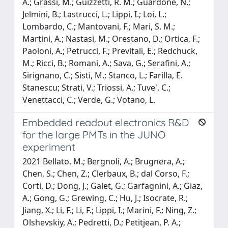
A.; Grassi, M.; Guizzetti, R. M.; Guardone, N.;
Jelmini, B.; Lastrucci, L.; Lippi, I.; Loi, L.;
Lombardo, C.; Mantovani, F.; Mari, S. M.;
Martini, A.; Nastasi, M.; Orestano, D.; Ortica, F.;
Paoloni, A.; Petrucci, F.; Previtali, E.; Redchuck,
M.; Ricci, B.; Romani, A.; Sava, G.; Serafini, A.;
Sirignano, C.; Sisti, M.; Stanco, L.; Farilla, E.
Stanescu; Strati, V.; Triossi, A.; Tuve', C.;
Venettacci, C.; Verde, G.; Votano, L.
Embedded readout electronics R&D
for the large PMTs in the JUNO
experiment
2021 Bellato, M.; Bergnoli, A.; Brugnera, A.;
Chen, S.; Chen, Z.; Clerbaux, B.; dal Corso, F.;
Corti, D.; Dong, J.; Galet, G.; Garfagnini, A.; Giaz,
A.; Gong, G.; Grewing, C.; Hu, J.; Isocrate, R.;
Jiang, X.; Li, F.; Li, F.; Lippi, I.; Marini, F.; Ning, Z.;
Olshevskiy, A.; Pedretti, D.; Petitjean, P. A.;