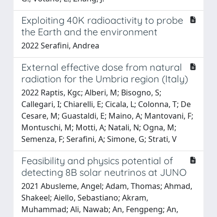
Exploiting 40K radioactivity to probe
the Earth and the environment
2022 Serafini, Andrea
External effective dose from natural
radiation for the Umbria region (Italy)
2022 Raptis, Kgc; Alberi, M; Bisogno, S;
Callegari, I; Chiarelli, E; Cicala, L; Colonna, T; De
Cesare, M; Guastaldi, E; Maino, A; Mantovani, F;
Montuschi, M; Motti, A; Natali, N; Ogna, M;
Semenza, F; Serafini, A; Simone, G; Strati, V
Feasibility and physics potential of
detecting 8B solar neutrinos at JUNO
2021 Abusleme, Angel; Adam, Thomas; Ahmad,
Shakeel; Aiello, Sebastiano; Akram,
Muhammad; Ali, Nawab; An, Fengpeng; An,