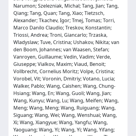
Narumon; Szelezniak, Michal; Tang, Jian; Tang,
Qiang; Tang, Quan; Tang, Xiao; Tietzsch,
Alexander; Tkachev, Igor; Tmej, Tomas; Torri,
Marco Danilo Claudio; Treskov, Konstantin;
Triossi, Andrea; Troni, Giancarlo; Trzaska,
Wladyslaw; Tuve, Cristina; Ushakov, Nikita; van
den Boom, Johannes; van Waasen, Stefan;
Vanroyen, Guillaume; Vedin, Vadim; Verde,
Giuseppe; Vialkov, Maxim; Viaud, Benoit;
Vollbrecht, Cornelius Moritz; Volpe, Cristina;
Vorobel, Vit; Voronin, Dmitriy; Votano, Lucia;
Walker, Pablo; Wang, Caishen; Wang, Chung-
Hsiang; Wang, En; Wang, Guoli; Wang, Jian;
Wang, Kunyu; Wang, Lu; Wang, Meifen; Wang,
Meng; Wang, Meng; Wang, Ruiguang; Wang,
Siguang; Wang, Wei; Wang, Wenshuai; Wang,
Xi; Wang, Xiangyue; Wang, Yangfu; Wang,
Yaoguang; Wang, Yi; Wang, Yi; Wang, Yifang;