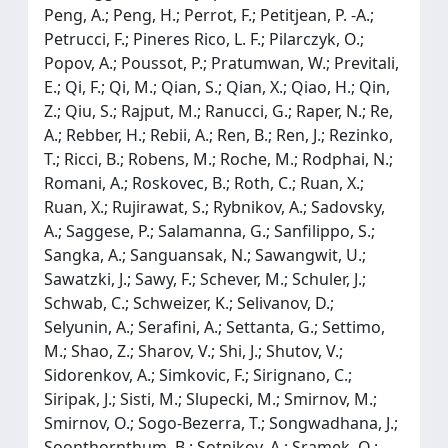
Peng, A.; Peng, H.; Perrot, F.; Petitjean, P. -A.;
Petrucci, F.; Pineres Rico, L. F.; Pilarczyk, O.;
Popov, A.; Poussot, P.; Pratumwan, W.; Previtali,
E.; Qi, F.; Qi, M.; Qian, S.; Qian, X.; Qiao, H.; Qin,
Z.; Qiu, S.; Rajput, M.; Ranucci, G.; Raper, N.; Re,
A.; Rebber, H.; Rebii, A.; Ren, B.; Ren, J.; Rezinko,
T.; Ricci, B.; Robens, M.; Roche, M.; Rodphai, N.;
Romani, A.; Roskovec, B.; Roth, C.; Ruan, X.;
Ruan, X.; Rujirawat, S.; Rybnikov, A.; Sadovsky,
A.; Saggese, P.; Salamanna, G.; Sanfilippo, S.;
Sangka, A.; Sanguansak, N.; Sawangwit, U.;
Sawatzki, J.; Sawy, F.; Schever, M.; Schuler, J.;
Schwab, C.; Schweizer, K.; Selivanov, D.;
Selyunin, A.; Serafini, A.; Settanta, G.; Settimo,
M.; Shao, Z.; Sharov, V.; Shi, J.; Shutov, V.;
Sidorenkov, A.; Simkovic, F.; Sirignano, C.;
Siripak, J.; Sisti, M.; Slupecki, M.; Smirnov, M.;
Smirnov, O.; Sogo-Bezerra, T.; Songwadhana, J.;
Soonthornthum, B.; Sotnikov, A.; Sramek, O.;