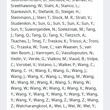
Sreethawong, W.; Stahl, A.; Stanco, L.;
Stankevich, K.; Stefanik, D.; Steiger, H.;
Steinmann, J.; Sterr, T.; Stock, M. R.; Strati, V.;
Studenikin, A.; Sun, G.; Sun, S.; Sun, X.; Sun, Y.;
Sun, Y.; Suwonjandee, N.; Szelezniak, M.; Tang,
J.; Tang, Q.; Tang, Q.; Tang, X.; Tietzsch, A.;
Tkachev, I.; Tmej, T.; Treskov, K.; Triossi, A.; Troni,
G.; Trzaska, W.; Tuve, C.; van Waasen, S.; van
den Boom, J.; Vanroyen, G.; Vassilopoulos, N.;
Vedin, V.; Verde, G.; Vialkov, M.; Viaud, B.; Volpe,
C.; Vorobel, V.; Votano, L.; Walker, P.; Wang, C.;
Wang, C. -H.; Wang, E.; Wang, G.; Wang, J.;
Wang, J.; Wang, K.; Wang, L.; Wang, M.; Wang,
M.; Wang, M.; Wang, R.; Wang, S.; Wang, W.;
Wang, W.; Wang, W.; Wang, X.; Wang, X.; Wang,
Y.; Wang, Y.; Wang, Y.; Wang, Y.; Wang, Y.; Wang,
Y.; Wang, Y.; Wang, Z.; Wang, Z.; Wang, Z.; Wang,
Z.; Watcharangkool, A.; Wei, L.; Wei, W.; Wei, Y.;