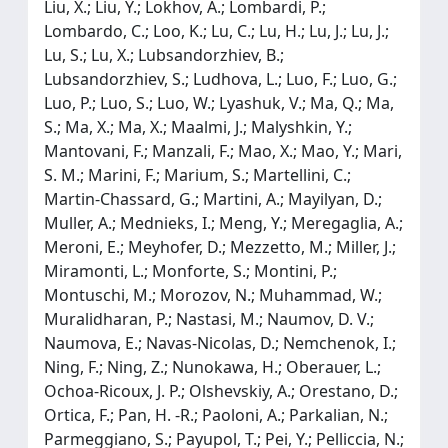
Liu, X.; Liu, Y.; Lokhov, A.; Lombardi, P.;
Lombardo, C.; Loo, K.; Lu, C.; Lu, H.; Lu, J.; Lu, J.;
Lu, S.; Lu, X.; Lubsandorzhiev, B.;
Lubsandorzhiev, S.; Ludhova, L.; Luo, F.; Luo, G.;
Luo, P.; Luo, S.; Luo, W.; Lyashuk, V.; Ma, Q.; Ma,
S.; Ma, X.; Ma, X.; Maalmi, J.; Malyshkin, Y.;
Mantovani, F.; Manzali, F.; Mao, X.; Mao, Y.; Mari,
S. M.; Marini, F.; Marium, S.; Martellini, C.;
Martin-Chassard, G.; Martini, A.; Mayilyan, D.;
Muller, A.; Mednieks, I.; Meng, Y.; Meregaglia, A.;
Meroni, E.; Meyhofer, D.; Mezzetto, M.; Miller, J.;
Miramonti, L.; Monforte, S.; Montini, P.;
Montuschi, M.; Morozov, N.; Muhammad, W.;
Muralidharan, P.; Nastasi, M.; Naumov, D. V.;
Naumova, E.; Navas-Nicolas, D.; Nemchenok, I.;
Ning, F.; Ning, Z.; Nunokawa, H.; Oberauer, L.;
Ochoa-Ricoux, J. P.; Olshevskiy, A.; Orestano, D.;
Ortica, F.; Pan, H. -R.; Paoloni, A.; Parkalian, N.;
Parmeggiano, S.; Payupol, T.; Pei, Y.; Pelliccia, N.;