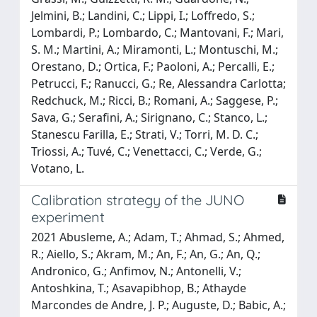
Jelmini, B.; Landini, C.; Lippi, I.; Loffredo, S.;
Lombardi, P.; Lombardo, C.; Mantovani, F.; Mari,
S. M.; Martini, A.; Miramonti, L.; Montuschi, M.;
Orestano, D.; Ortica, F.; Paoloni, A.; Percalli, E.;
Petrucci, F.; Ranucci, G.; Re, Alessandra Carlotta;
Redchuck, M.; Ricci, B.; Romani, A.; Saggese, P.;
Sava, G.; Serafini, A.; Sirignano, C.; Stanco, L.;
Stanescu Farilla, E.; Strati, V.; Torri, M. D. C.;
Triossi, A.; Tuvé, C.; Venettacci, C.; Verde, G.;
Votano, L.
Calibration strategy of the JUNO
experiment
2021 Abusleme, A.; Adam, T.; Ahmad, S.; Ahmed,
R.; Aiello, S.; Akram, M.; An, F.; An, G.; An, Q.;
Andronico, G.; Anfimov, N.; Antonelli, V.;
Antoshkina, T.; Asavapibhop, B.; Athayde
Marcondes de Andre, J. P.; Auguste, D.; Babic, A.;