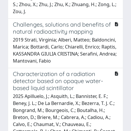
S.; Zhou, X.; Zhu, J.; Zhu, K.; Zhuang, H.; Zong, L.;
Zou, J.
Challenges, solutions and benefits of
natural radioactivity mapping
2019 Strati, Virginia; Alberi, Matteo; Baldoncini,
Marica; Bottardi, Carlo; Chiarelli, Enrico; Raptis,
KASSANDRA GIULIA CRISTINA; Serafini, Andrea;
Mantovani, Fabio
Characterization of a radiation
detector based on opaque water-
based liquid scintillator
2025 Apilluelo, J.; Asquith, L.; Bannister, E. F.;
Beney, J. L.; De La Bernardie, X.; Bezerra, T. J. C.;
Bongrand, M.; Bourgeois, C.; Boutalha, H.;
Breton, D.; Briere, M.; Cabrera, A.; Cadiou, A.;
Calvo, E.; Chaumat, V.; Chauveau, E.;