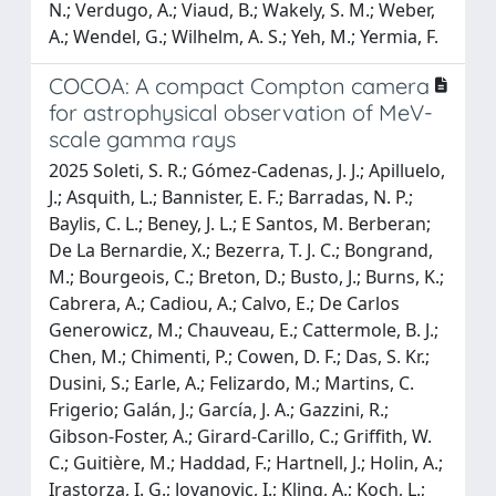
N.; Verdugo, A.; Viaud, B.; Wakely, S. M.; Weber,
A.; Wendel, G.; Wilhelm, A. S.; Yeh, M.; Yermia, F.
COCOA: A compact Compton camera
for astrophysical observation of MeV-
scale gamma rays
2025 Soleti, S. R.; Gómez-Cadenas, J. J.; Apilluelo,
J.; Asquith, L.; Bannister, E. F.; Barradas, N. P.;
Baylis, C. L.; Beney, J. L.; E Santos, M. Berberan;
De La Bernardie, X.; Bezerra, T. J. C.; Bongrand,
M.; Bourgeois, C.; Breton, D.; Busto, J.; Burns, K.;
Cabrera, A.; Cadiou, A.; Calvo, E.; De Carlos
Generowicz, M.; Chauveau, E.; Cattermole, B. J.;
Chen, M.; Chimenti, P.; Cowen, D. F.; Das, S. Kr.;
Dusini, S.; Earle, A.; Felizardo, M.; Martins, C.
Frigerio; Galán, J.; García, J. A.; Gazzini, R.;
Gibson-Foster, A.; Girard-Carillo, C.; Griffith, W.
C.; Guitière, M.; Haddad, F.; Hartnell, J.; Holin, A.;
Irastorza, I. G.; Jovanovic, I.; Kling, A.; Koch, L.;