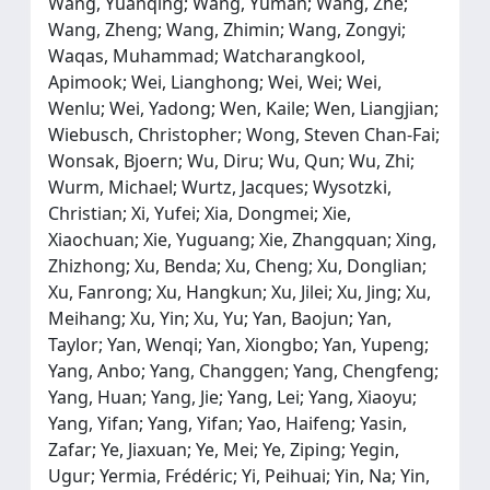
Wang, Yuanqing; Wang, Yuman; Wang, Zhe;
Wang, Zheng; Wang, Zhimin; Wang, Zongyi;
Waqas, Muhammad; Watcharangkool,
Apimook; Wei, Lianghong; Wei, Wei; Wei,
Wenlu; Wei, Yadong; Wen, Kaile; Wen, Liangjian;
Wiebusch, Christopher; Wong, Steven Chan-Fai;
Wonsak, Bjoern; Wu, Diru; Wu, Qun; Wu, Zhi;
Wurm, Michael; Wurtz, Jacques; Wysotzki,
Christian; Xi, Yufei; Xia, Dongmei; Xie,
Xiaochuan; Xie, Yuguang; Xie, Zhangquan; Xing,
Zhizhong; Xu, Benda; Xu, Cheng; Xu, Donglian;
Xu, Fanrong; Xu, Hangkun; Xu, Jilei; Xu, Jing; Xu,
Meihang; Xu, Yin; Xu, Yu; Yan, Baojun; Yan,
Taylor; Yan, Wenqi; Yan, Xiongbo; Yan, Yupeng;
Yang, Anbo; Yang, Changgen; Yang, Chengfeng;
Yang, Huan; Yang, Jie; Yang, Lei; Yang, Xiaoyu;
Yang, Yifan; Yang, Yifan; Yao, Haifeng; Yasin,
Zafar; Ye, Jiaxuan; Ye, Mei; Ye, Ziping; Yegin,
Ugur; Yermia, Frédéric; Yi, Peihuai; Yin, Na; Yin,