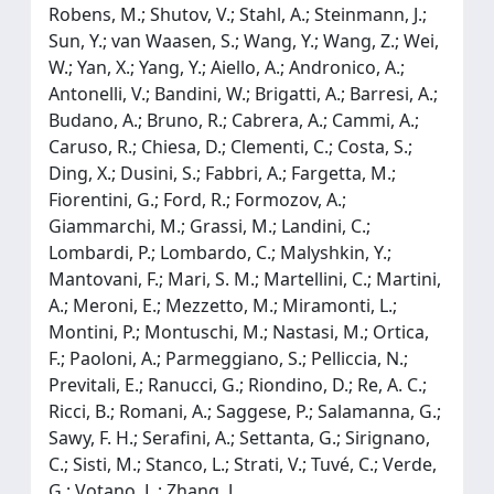
Robens, M.; Shutov, V.; Stahl, A.; Steinmann, J.;
Sun, Y.; van Waasen, S.; Wang, Y.; Wang, Z.; Wei,
W.; Yan, X.; Yang, Y.; Aiello, A.; Andronico, A.;
Antonelli, V.; Bandini, W.; Brigatti, A.; Barresi, A.;
Budano, A.; Bruno, R.; Cabrera, A.; Cammi, A.;
Caruso, R.; Chiesa, D.; Clementi, C.; Costa, S.;
Ding, X.; Dusini, S.; Fabbri, A.; Fargetta, M.;
Fiorentini, G.; Ford, R.; Formozov, A.;
Giammarchi, M.; Grassi, M.; Landini, C.;
Lombardi, P.; Lombardo, C.; Malyshkin, Y.;
Mantovani, F.; Mari, S. M.; Martellini, C.; Martini,
A.; Meroni, E.; Mezzetto, M.; Miramonti, L.;
Montini, P.; Montuschi, M.; Nastasi, M.; Ortica,
F.; Paoloni, A.; Parmeggiano, S.; Pelliccia, N.;
Previtali, E.; Ranucci, G.; Riondino, D.; Re, A. C.;
Ricci, B.; Romani, A.; Saggese, P.; Salamanna, G.;
Sawy, F. H.; Serafini, A.; Settanta, G.; Sirignano,
C.; Sisti, M.; Stanco, L.; Strati, V.; Tuvé, C.; Verde,
G.; Votano, L.; Zhang, J.