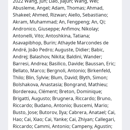
2022 Wang, Jun; Liao, Jiajun; Wang, Wei;
Abusleme, Angel; Adam, Thomas; Ahmad,
Shakeel; Ahmed, Rizwan; Aiello, Sebastiano;
Akram, Muhammad; An, Fengpeng; An, Qi;
Andronico, Giuseppe; Anfimov, Nikolay;
Antonelli, Vito; Antoshkina, Tatiana;
Asavapibhop, Burin; Athayde Marcondes de
André, João Pedro; Auguste, Didier; Babic,
Andrej; Balashov, Nikita; Baldini, Wander;
Barresi, Andrea; Basilico, Davide; Baussan, Eric;
Bellato, Marco; Bergnoli, Antonio; Birkenfeld,
Thilo; Blin, Sylvie; Blum, David; Blyth, Simon;
Bolshakova, Anastasia; Bongrand, Mathieu;
Bordereau, Clément; Breton, Dominique;
Brigatti, Augusto; Brugnera, Riccardo; Bruno,
Riccardo; Budano, Antonio; Buscemi, Mario;
Busto, Jose; Butorov, Ilya; Cabrera, Anatael; Cai,
Hao; Cai, Xiao; Cai, Yanke; Cai, Zhiyan; Callegari,
Riccardo; Cammi, Antonio; Campeny, Agustin;