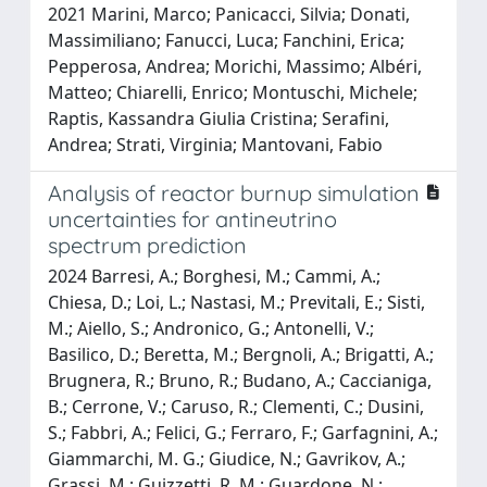
2021 Marini, Marco; Panicacci, Silvia; Donati,
Massimiliano; Fanucci, Luca; Fanchini, Erica;
Pepperosa, Andrea; Morichi, Massimo; Albéri,
Matteo; Chiarelli, Enrico; Montuschi, Michele;
Raptis, Kassandra Giulia Cristina; Serafini,
Andrea; Strati, Virginia; Mantovani, Fabio
Analysis of reactor burnup simulation
uncertainties for antineutrino
spectrum prediction
2024 Barresi, A.; Borghesi, M.; Cammi, A.;
Chiesa, D.; Loi, L.; Nastasi, M.; Previtali, E.; Sisti,
M.; Aiello, S.; Andronico, G.; Antonelli, V.;
Basilico, D.; Beretta, M.; Bergnoli, A.; Brigatti, A.;
Brugnera, R.; Bruno, R.; Budano, A.; Caccianiga,
B.; Cerrone, V.; Caruso, R.; Clementi, C.; Dusini,
S.; Fabbri, A.; Felici, G.; Ferraro, F.; Garfagnini, A.;
Giammarchi, M. G.; Giudice, N.; Gavrikov, A.;
Grassi, M.; Guizzetti, R. M.; Guardone, N.;