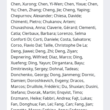
Chen, Xurong; Chen, Yi-Wen; Chen, Yixue; Chen,
Yu; Chen, Zhang; Cheng, Jie; Cheng, Yaping;
Chepurnov, Alexander; Chiesa, Davide;
Chimenti, Pietro; Chukanov, Artem;
Chuvashova, Anna; Claverie, Gérard; Clementi,
Catia; Clerbaux, Barbara; Lorenzo, Selma
Conforti Di; Corti, Daniele; Costa, Salvatore;
Corso, Flavio Dal; Taille, Christophe De La;
Deng, Jiawei; Deng, Zhi; Deng, Ziyan;
Depnering, Wilfried; Diaz, Marco; Ding,
Xuefeng; Ding, Yayun; Dirgantara, Bayu;
Dmitrievsky, Sergey; Dohnal, Tadeas;
Donchenko, Georgy; Dong, Jianmeng; Dornic,
Damien; Doroshkevich, Evgeny; Dracos,
Marcos; Druillole, Frédéric; Du, Shuxian; Dusini,
Stefano; Dvorak, Martin; Enqvist, Timo;
Enzmann, Heike; Fabbri, Andrea; Fajt, Lukas;
Fan, Donghua; Fan, Lei; Fang, Can; Fang, Jian;
Fargetta, Marco; Fatkina, Anna; Fedoseev,