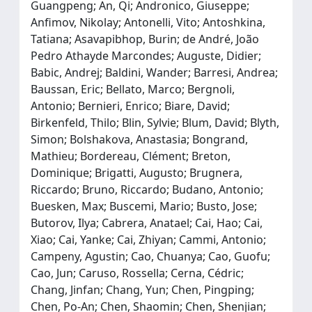
Guangpeng; An, Qi; Andronico, Giuseppe;
Anfimov, Nikolay; Antonelli, Vito; Antoshkina,
Tatiana; Asavapibhop, Burin; de André, João
Pedro Athayde Marcondes; Auguste, Didier;
Babic, Andrej; Baldini, Wander; Barresi, Andrea;
Baussan, Eric; Bellato, Marco; Bergnoli,
Antonio; Bernieri, Enrico; Biare, David;
Birkenfeld, Thilo; Blin, Sylvie; Blum, David; Blyth,
Simon; Bolshakova, Anastasia; Bongrand,
Mathieu; Bordereau, Clément; Breton,
Dominique; Brigatti, Augusto; Brugnera,
Riccardo; Bruno, Riccardo; Budano, Antonio;
Buesken, Max; Buscemi, Mario; Busto, Jose;
Butorov, Ilya; Cabrera, Anatael; Cai, Hao; Cai,
Xiao; Cai, Yanke; Cai, Zhiyan; Cammi, Antonio;
Campeny, Agustin; Cao, Chuanya; Cao, Guofu;
Cao, Jun; Caruso, Rossella; Cerna, Cédric;
Chang, Jinfan; Chang, Yun; Chen, Pingping;
Chen, Po-An; Chen, Shaomin; Chen, Shenjian;