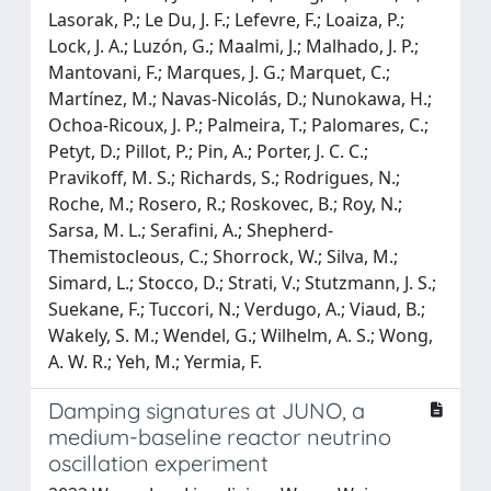
Lasorak, P.; Le Du, J. F.; Lefevre, F.; Loaiza, P.;
Lock, J. A.; Luzón, G.; Maalmi, J.; Malhado, J. P.;
Mantovani, F.; Marques, J. G.; Marquet, C.;
Martínez, M.; Navas-Nicolás, D.; Nunokawa, H.;
Ochoa-Ricoux, J. P.; Palmeira, T.; Palomares, C.;
Petyt, D.; Pillot, P.; Pin, A.; Porter, J. C. C.;
Pravikoff, M. S.; Richards, S.; Rodrigues, N.;
Roche, M.; Rosero, R.; Roskovec, B.; Roy, N.;
Sarsa, M. L.; Serafini, A.; Shepherd-
Themistocleous, C.; Shorrock, W.; Silva, M.;
Simard, L.; Stocco, D.; Strati, V.; Stutzmann, J. S.;
Suekane, F.; Tuccori, N.; Verdugo, A.; Viaud, B.;
Wakely, S. M.; Wendel, G.; Wilhelm, A. S.; Wong,
A. W. R.; Yeh, M.; Yermia, F.
Damping signatures at JUNO, a
medium-baseline reactor neutrino
oscillation experiment