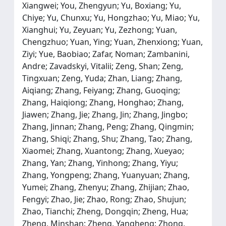
Xiangwei; You, Zhengyun; Yu, Boxiang; Yu,
Chiye; Yu, Chunxu; Yu, Hongzhao; Yu, Miao; Yu,
Xianghui; Yu, Zeyuan; Yu, Zezhong; Yuan,
Chengzhuo; Yuan, Ying; Yuan, Zhenxiong; Yuan,
Ziyi; Yue, Baobiao; Zafar, Noman; Zambanini,
Andre; Zavadskyi, Vitalii; Zeng, Shan; Zeng,
Tingxuan; Zeng, Yuda; Zhan, Liang; Zhang,
Aiqiang; Zhang, Feiyang; Zhang, Guoqing;
Zhang, Haiqiong; Zhang, Honghao; Zhang,
Jiawen; Zhang, Jie; Zhang, Jin; Zhang, Jingbo;
Zhang, Jinnan; Zhang, Peng; Zhang, Qingmin;
Zhang, Shiqi; Zhang, Shu; Zhang, Tao; Zhang,
Xiaomei; Zhang, Xuantong; Zhang, Xueyao;
Zhang, Yan; Zhang, Yinhong; Zhang, Yiyu;
Zhang, Yongpeng; Zhang, Yuanyuan; Zhang,
Yumei; Zhang, Zhenyu; Zhang, Zhijian; Zhao,
Fengyi; Zhao, Jie; Zhao, Rong; Zhao, Shujun;
Zhao, Tianchi; Zheng, Dongqin; Zheng, Hua;
Zheng, Minshan; Zheng, Yangheng; Zhong,