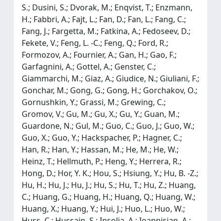
S.; Dusini, S.; Dvorak, M.; Enqvist, T.; Enzmann,
H.; Fabbri, A.; Fajt, L.; Fan, D.; Fan, L.; Fang, C.;
Fang, J.; Fargetta, M.; Fatkina, A.; Fedoseev, D.;
Fekete, V.; Feng, L. -C.; Feng, Q.; Ford, R.;
Formozov, A.; Fournier, A.; Gan, H.; Gao, F.;
Garfagnini, A.; Gottel, A.; Genster, C.;
Giammarchi, M.; Giaz, A.; Giudice, N.; Giuliani, F.;
Gonchar, M.; Gong, G.; Gong, H.; Gorchakov, O.;
Gornushkin, Y.; Grassi, M.; Grewing, C.;
Gromov, V.; Gu, M.; Gu, X.; Gu, Y.; Guan, M.;
Guardone, N.; Gul, M.; Guo, C.; Guo, J.; Guo, W.;
Guo, X.; Guo, Y.; Hackspacher, P.; Hagner, C.;
Han, R.; Han, Y.; Hassan, M.; He, M.; He, W.;
Heinz, T.; Hellmuth, P.; Heng, Y.; Herrera, R.;
Hong, D.; Hor, Y. K.; Hou, S.; Hsiung, Y.; Hu, B. -Z.;
Hu, H.; Hu, J.; Hu, J.; Hu, S.; Hu, T.; Hu, Z.; Huang,
C.; Huang, G.; Huang, H.; Huang, Q.; Huang, W.;
Huang, X.; Huang, Y.; Hui, J.; Huo, L.; Huo, W.;
Huss, C.; Hussain, S.; Insolia, A.; Ioannisian, A.;