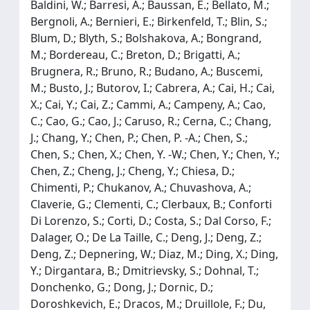
Baldini, W.; Barresi, A.; Baussan, E.; Bellato, M.;
Bergnoli, A.; Bernieri, E.; Birkenfeld, T.; Blin, S.;
Blum, D.; Blyth, S.; Bolshakova, A.; Bongrand,
M.; Bordereau, C.; Breton, D.; Brigatti, A.;
Brugnera, R.; Bruno, R.; Budano, A.; Buscemi,
M.; Busto, J.; Butorov, I.; Cabrera, A.; Cai, H.; Cai,
X.; Cai, Y.; Cai, Z.; Cammi, A.; Campeny, A.; Cao,
C.; Cao, G.; Cao, J.; Caruso, R.; Cerna, C.; Chang,
J.; Chang, Y.; Chen, P.; Chen, P. -A.; Chen, S.;
Chen, S.; Chen, X.; Chen, Y. -W.; Chen, Y.; Chen, Y.;
Chen, Z.; Cheng, J.; Cheng, Y.; Chiesa, D.;
Chimenti, P.; Chukanov, A.; Chuvashova, A.;
Claverie, G.; Clementi, C.; Clerbaux, B.; Conforti
Di Lorenzo, S.; Corti, D.; Costa, S.; Dal Corso, F.;
Dalager, O.; De La Taille, C.; Deng, J.; Deng, Z.;
Deng, Z.; Depnering, W.; Diaz, M.; Ding, X.; Ding,
Y.; Dirgantara, B.; Dmitrievsky, S.; Dohnal, T.;
Donchenko, G.; Dong, J.; Dornic, D.;
Doroshkevich, E.; Dracos, M.; Druillole, F.; Du,