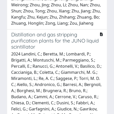
Weirong; Zhou, Jing; Zhou, Li; Zhou, Nan; Zhou,
Shun; Zhou, Tong; Zhou, Xiang; Zhu, Jiang; Zhu,
Kangfu; Zhu, Kejun; Zhu, Zhihang; Zhuang, Bo;
Zhuang, Honglin; Zong, Liang; Zou, Jiaheng
Distillation and gas stripping
purification plants for the JUNO liquid
scintillator
2024 Landini, C.; Beretta, M.; Lombardi, P.;
Brigatti, A.; Montuschi, M.; Parmeggiano, S.;
Percalli, E.; Ranucci, G.; Antonelli, V.; Basilico, D.;
Caccianiga, B.; Coletta, C.; Giammarchi, M. G.;
Miramonti, L.; Re, A. C.; Saggese, P.; Torri, M. D.
C.; Aiello, S.; Andronico, G.; Barresi, A.; Bergnoli,
A.; Borghesi, M.; Brugnera, R.; Bruno, R.;
Budano, A.; Cammi, A.; Cerrone, V.; Caruso, R.;
Chiesa, D.; Clementi, C.; Dusini, S.; Fabbri, A.;
Felici, G.; Garfagnini, A.; Giudice, N.; Gavrikov,