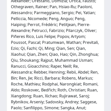
Alexander; Orestano, Domizia; Ortica, Fausto;
Othegraven, Rainer; Pan, Hsiao-Ru; Paoloni,
Alessandro; Parmeggiano, Sergio; Pei, Yatian;
Pelliccia, Nicomede; Peng, Anguo; Peng,
Haiping; Perrot, Frédéric; Petitjean, Pierre-
Alexandre; Petrucci, Fabrizio; Pilarczyk, Oliver;
Piñeres Rico, Luis Felipe; Popov, Artyom;
Poussot, Pascal; Pratumwan, Wathan; Previtali,
Ezio; Qi, Fazhi; Qi, Ming; Qian, Sen; Qian,
Xiaohui; Qian, Zhen; Qiao, Hao; Qin, Zhonghua;
Qiu, Shoukang; Rajput, Muhammad Usman;
Ranucci, Gioacchino; Raper, Neill; Re,
Alessandra; Rebber, Henning; Rebii, Abdel; Ren,
Bin; Ren, Jie; Ricci, Barbara; Robens, Markus;
Roche, Mathieu; Rodphai, Narongkiat; Romani,
Aldo; Roskovec, Bedřich; Roth, Christian; Ruan,
Xiangdong; Ruan, Xichao; Rujirawat, Saroj;
Rybnikov, Arseniy; Sadovsky, Andrey; Saggese,
Paolo; Sanfilippo, Simone; Sangka, Anut;