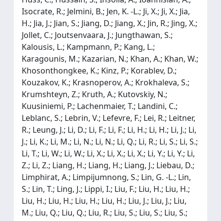
Isocrate, R.; Jelmini, B.; Jen, K. -L.; Ji, X.; Ji, X.; Jia,
H.; Jia, J.; Jian, S.; Jiang, D.; Jiang, X.; Jin, R.; Jing, X.;
Jollet, C.; Joutsenvaara, J.; Jungthawan, S.;
Kalousis, L.; Kampmann, P.; Kang, L.;
Karagounis, M.; Kazarian, N.; Khan, A.; Khan, W.;
Khosonthongkee, K.; Kinz, P.; Korablev, D.;
Kouzakov, K.; Krasnoperov, A.; Krokhaleva, S.;
Krumshteyn, Z.; Kruth, A.; Kutovskiy, N.;
Kuusiniemi, P.; Lachenmaier, T.; Landini, C.;
Leblanc, S.; Lebrin, V.; Lefevre, F.; Lei, R.; Leitner,
R.; Leung, J.; Li, D.; Li, F.; Li, F.; Li, H.; Li, H.; Li, J.; Li,
J.; Li, K.; Li, M.; Li, N.; Li, N.; Li, Q.; Li, R.; Li, S.; Li, S.;
Li, T.; Li, W.; Li, W.; Li, X.; Li, X.; Li, X.; Li, Y.; Li, Y.; Li,
Z.; Li, Z.; Liang, H.; Liang, H.; Liang, J.; Liebau, D.;
Limphirat, A.; Limpijumnong, S.; Lin, G. -L.; Lin,
S.; Lin, T.; Ling, J.; Lippi, I.; Liu, F.; Liu, H.; Liu, H.;
Liu, H.; Liu, H.; Liu, H.; Liu, H.; Liu, J.; Liu, J.; Liu,
M.; Liu, Q.; Liu, Q.; Liu, R.; Liu, S.; Liu, S.; Liu, S.;