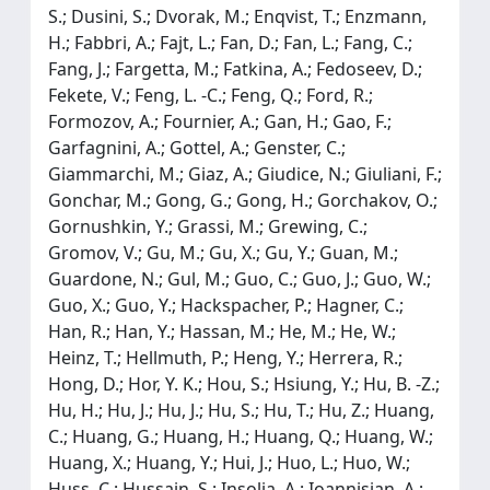
S.; Dusini, S.; Dvorak, M.; Enqvist, T.; Enzmann,
H.; Fabbri, A.; Fajt, L.; Fan, D.; Fan, L.; Fang, C.;
Fang, J.; Fargetta, M.; Fatkina, A.; Fedoseev, D.;
Fekete, V.; Feng, L. -C.; Feng, Q.; Ford, R.;
Formozov, A.; Fournier, A.; Gan, H.; Gao, F.;
Garfagnini, A.; Gottel, A.; Genster, C.;
Giammarchi, M.; Giaz, A.; Giudice, N.; Giuliani, F.;
Gonchar, M.; Gong, G.; Gong, H.; Gorchakov, O.;
Gornushkin, Y.; Grassi, M.; Grewing, C.;
Gromov, V.; Gu, M.; Gu, X.; Gu, Y.; Guan, M.;
Guardone, N.; Gul, M.; Guo, C.; Guo, J.; Guo, W.;
Guo, X.; Guo, Y.; Hackspacher, P.; Hagner, C.;
Han, R.; Han, Y.; Hassan, M.; He, M.; He, W.;
Heinz, T.; Hellmuth, P.; Heng, Y.; Herrera, R.;
Hong, D.; Hor, Y. K.; Hou, S.; Hsiung, Y.; Hu, B. -Z.;
Hu, H.; Hu, J.; Hu, J.; Hu, S.; Hu, T.; Hu, Z.; Huang,
C.; Huang, G.; Huang, H.; Huang, Q.; Huang, W.;
Huang, X.; Huang, Y.; Hui, J.; Huo, L.; Huo, W.;
Huss, C.; Hussain, S.; Insolia, A.; Ioannisian, A.;