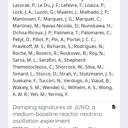
Lasorak, P.; Le Du, J. F.; Lefevre, F.; Loaiza, P.;
Lock, J. A.; Luzón, G.; Maalmi, J.; Malhado, J. P.;
Mantovani, F.; Marques, J. G.; Marquet, C.;
Martínez, M.; Navas-Nicolás, D.; Nunokawa, H.;
Ochoa-Ricoux, J. P.; Palmeira, T.; Palomares, C.;
Petyt, D.; Pillot, P.; Pin, A.; Porter, J. C. C.;
Pravikoff, M. S.; Richards, S.; Rodrigues, N.;
Roche, M.; Rosero, R.; Roskovec, B.; Roy, N.;
Sarsa, M. L.; Serafini, A.; Shepherd-
Themistocleous, C.; Shorrock, W.; Silva, M.;
Simard, L.; Stocco, D.; Strati, V.; Stutzmann, J. S.;
Suekane, F.; Tuccori, N.; Verdugo, A.; Viaud, B.;
Wakely, S. M.; Wendel, G.; Wilhelm, A. S.; Wong,
A. W. R.; Yeh, M.; Yermia, F.
Damping signatures at JUNO, a
medium-baseline reactor neutrino
oscillation experiment