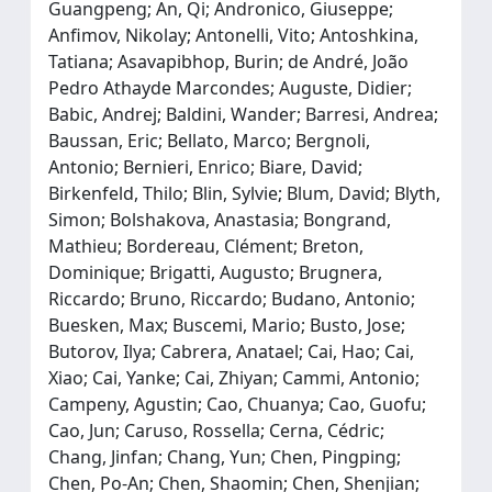
Guangpeng; An, Qi; Andronico, Giuseppe;
Anfimov, Nikolay; Antonelli, Vito; Antoshkina,
Tatiana; Asavapibhop, Burin; de André, João
Pedro Athayde Marcondes; Auguste, Didier;
Babic, Andrej; Baldini, Wander; Barresi, Andrea;
Baussan, Eric; Bellato, Marco; Bergnoli,
Antonio; Bernieri, Enrico; Biare, David;
Birkenfeld, Thilo; Blin, Sylvie; Blum, David; Blyth,
Simon; Bolshakova, Anastasia; Bongrand,
Mathieu; Bordereau, Clément; Breton,
Dominique; Brigatti, Augusto; Brugnera,
Riccardo; Bruno, Riccardo; Budano, Antonio;
Buesken, Max; Buscemi, Mario; Busto, Jose;
Butorov, Ilya; Cabrera, Anatael; Cai, Hao; Cai,
Xiao; Cai, Yanke; Cai, Zhiyan; Cammi, Antonio;
Campeny, Agustin; Cao, Chuanya; Cao, Guofu;
Cao, Jun; Caruso, Rossella; Cerna, Cédric;
Chang, Jinfan; Chang, Yun; Chen, Pingping;
Chen, Po-An; Chen, Shaomin; Chen, Shenjian;