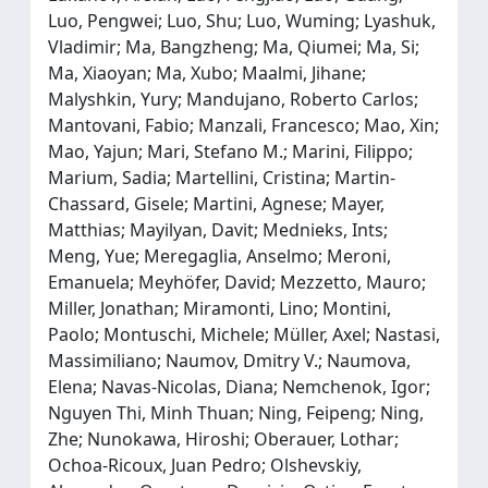
Luo, Pengwei; Luo, Shu; Luo, Wuming; Lyashuk,
Vladimir; Ma, Bangzheng; Ma, Qiumei; Ma, Si;
Ma, Xiaoyan; Ma, Xubo; Maalmi, Jihane;
Malyshkin, Yury; Mandujano, Roberto Carlos;
Mantovani, Fabio; Manzali, Francesco; Mao, Xin;
Mao, Yajun; Mari, Stefano M.; Marini, Filippo;
Marium, Sadia; Martellini, Cristina; Martin-
Chassard, Gisele; Martini, Agnese; Mayer,
Matthias; Mayilyan, Davit; Mednieks, Ints;
Meng, Yue; Meregaglia, Anselmo; Meroni,
Emanuela; Meyhöfer, David; Mezzetto, Mauro;
Miller, Jonathan; Miramonti, Lino; Montini,
Paolo; Montuschi, Michele; Müller, Axel; Nastasi,
Massimiliano; Naumov, Dmitry V.; Naumova,
Elena; Navas-Nicolas, Diana; Nemchenok, Igor;
Nguyen Thi, Minh Thuan; Ning, Feipeng; Ning,
Zhe; Nunokawa, Hiroshi; Oberauer, Lothar;
Ochoa-Ricoux, Juan Pedro; Olshevskiy,