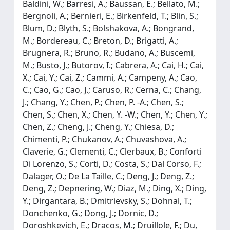
Baldini, W.; Barresi, A.; Baussan, E.; Bellato, M.;
Bergnoli, A.; Bernieri, E.; Birkenfeld, T.; Blin, S.;
Blum, D.; Blyth, S.; Bolshakova, A.; Bongrand,
M.; Bordereau, C.; Breton, D.; Brigatti, A.;
Brugnera, R.; Bruno, R.; Budano, A.; Buscemi,
M.; Busto, J.; Butorov, I.; Cabrera, A.; Cai, H.; Cai,
X.; Cai, Y.; Cai, Z.; Cammi, A.; Campeny, A.; Cao,
C.; Cao, G.; Cao, J.; Caruso, R.; Cerna, C.; Chang,
J.; Chang, Y.; Chen, P.; Chen, P. -A.; Chen, S.;
Chen, S.; Chen, X.; Chen, Y. -W.; Chen, Y.; Chen, Y.;
Chen, Z.; Cheng, J.; Cheng, Y.; Chiesa, D.;
Chimenti, P.; Chukanov, A.; Chuvashova, A.;
Claverie, G.; Clementi, C.; Clerbaux, B.; Conforti
Di Lorenzo, S.; Corti, D.; Costa, S.; Dal Corso, F.;
Dalager, O.; De La Taille, C.; Deng, J.; Deng, Z.;
Deng, Z.; Depnering, W.; Diaz, M.; Ding, X.; Ding,
Y.; Dirgantara, B.; Dmitrievsky, S.; Dohnal, T.;
Donchenko, G.; Dong, J.; Dornic, D.;
Doroshkevich, E.; Dracos, M.; Druillole, F.; Du,