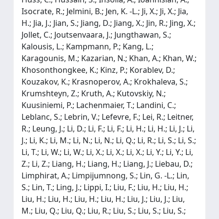
Isocrate, R.; Jelmini, B.; Jen, K. -L.; Ji, X.; Ji, X.; Jia,
H.; Jia, J.; Jian, S.; Jiang, D.; Jiang, X.; Jin, R.; Jing, X.;
Jollet, C.; Joutsenvaara, J.; Jungthawan, S.;
Kalousis, L.; Kampmann, P.; Kang, L.;
Karagounis, M.; Kazarian, N.; Khan, A.; Khan, W.;
Khosonthongkee, K.; Kinz, P.; Korablev, D.;
Kouzakov, K.; Krasnoperov, A.; Krokhaleva, S.;
Krumshteyn, Z.; Kruth, A.; Kutovskiy, N.;
Kuusiniemi, P.; Lachenmaier, T.; Landini, C.;
Leblanc, S.; Lebrin, V.; Lefevre, F.; Lei, R.; Leitner,
R.; Leung, J.; Li, D.; Li, F.; Li, F.; Li, H.; Li, H.; Li, J.; Li,
J.; Li, K.; Li, M.; Li, N.; Li, N.; Li, Q.; Li, R.; Li, S.; Li, S.;
Li, T.; Li, W.; Li, W.; Li, X.; Li, X.; Li, X.; Li, Y.; Li, Y.; Li,
Z.; Li, Z.; Liang, H.; Liang, H.; Liang, J.; Liebau, D.;
Limphirat, A.; Limpijumnong, S.; Lin, G. -L.; Lin,
S.; Lin, T.; Ling, J.; Lippi, I.; Liu, F.; Liu, H.; Liu, H.;
Liu, H.; Liu, H.; Liu, H.; Liu, H.; Liu, J.; Liu, J.; Liu,
M.; Liu, Q.; Liu, Q.; Liu, R.; Liu, S.; Liu, S.; Liu, S.;