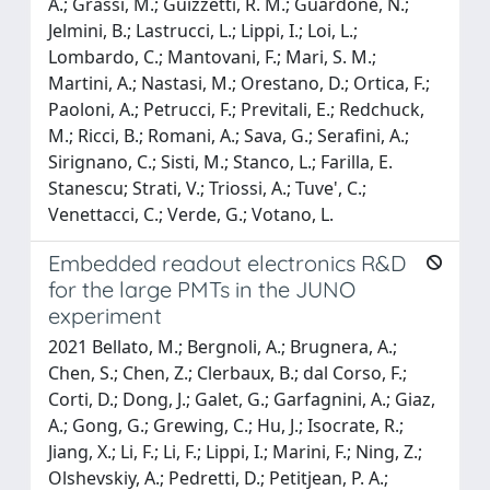
A.; Grassi, M.; Guizzetti, R. M.; Guardone, N.;
Jelmini, B.; Lastrucci, L.; Lippi, I.; Loi, L.;
Lombardo, C.; Mantovani, F.; Mari, S. M.;
Martini, A.; Nastasi, M.; Orestano, D.; Ortica, F.;
Paoloni, A.; Petrucci, F.; Previtali, E.; Redchuck,
M.; Ricci, B.; Romani, A.; Sava, G.; Serafini, A.;
Sirignano, C.; Sisti, M.; Stanco, L.; Farilla, E.
Stanescu; Strati, V.; Triossi, A.; Tuve', C.;
Venettacci, C.; Verde, G.; Votano, L.
Embedded readout electronics R&D
for the large PMTs in the JUNO
experiment
2021 Bellato, M.; Bergnoli, A.; Brugnera, A.;
Chen, S.; Chen, Z.; Clerbaux, B.; dal Corso, F.;
Corti, D.; Dong, J.; Galet, G.; Garfagnini, A.; Giaz,
A.; Gong, G.; Grewing, C.; Hu, J.; Isocrate, R.;
Jiang, X.; Li, F.; Li, F.; Lippi, I.; Marini, F.; Ning, Z.;
Olshevskiy, A.; Pedretti, D.; Petitjean, P. A.;