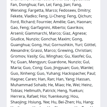
Fan, Donghua; Fan, Lei; Fang, Jian; Fang,
Wenxing; Fargetta, Marco; Fedoseev, Dmitry;
Fekete, Vladko; Feng, Li-Cheng; Feng, Qichun;
Ford, Richard; Fournier, Amélie; Gan, Haonan;
Gao, Feng; Garfagnini, Alberto; Gavrikov,
Arsenii; Giammarchi, Marco; Giaz, Agnese;
Giudice, Nunzio; Gonchar, Maxim; Gong,
Guanghua; Gong, Hui; Gornushkin, Yuri; Göttel,
Alexandre; Grassi, Marco; Grewing, Christian;
Gromov, Vasily; Gu, Minghao; Gu, Xiaofei; Gu,
Yu; Guan, Mengyun; Guardone, Nunzio; Gul,
Maria; Guo, Cong; Guo, Jingyuan; Guo, Wanlei;
Guo, Xinheng; Guo, Yuhang; Hackspacher, Paul;
Hagner, Caren; Han, Ran; Han, Yang; Hassan,
Muhammad Sohaib; He, Miao; He, Wei; Heinz,
Tobias; Hellmuth, Patrick; Heng, Yuekun;
Herrera, Rafael; Hor, Yuenkeung; Hou,
Shaojing; Hsiung, Yee; Hu, Bei-Zhen; Hu, Hang;