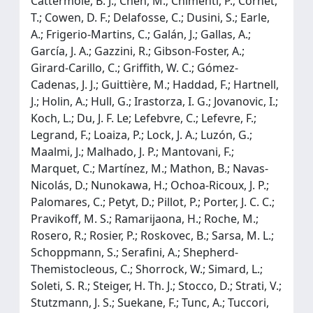
Cattermole, B. J.; Chen, M.; Chimenti, P.; Ċornet,
T.; Cowen, D. F.; Delafosse, C.; Dusini, S.; Earle,
A.; Frigerio-Martins, C.; Galán, J.; Gallas, A.;
García, J. A.; Gazzini, R.; Gibson-Foster, A.;
Girard-Carillo, C.; Griffith, W. C.; Gómez-
Cadenas, J. J.; Guittière, M.; Haddad, F.; Hartnell,
J.; Holin, A.; Hull, G.; Irastorza, I. G.; Jovanovic, I.;
Koch, L.; Du, J. F. Le; Lefebvre, C.; Lefevre, F.;
Legrand, F.; Loaiza, P.; Lock, J. A.; Luzón, G.;
Maalmi, J.; Malhado, J. P.; Mantovani, F.;
Marquet, C.; Martínez, M.; Mathon, B.; Navas-
Nicolás, D.; Nunokawa, H.; Ochoa-Ricoux, J. P.;
Palomares, C.; Petyt, D.; Pillot, P.; Porter, J. C. C.;
Pravikoff, M. S.; Ramarijaona, H.; Roche, M.;
Rosero, R.; Rosier, P.; Roskovec, B.; Sarsa, M. L.;
Schoppmann, S.; Serafini, A.; Shepherd-
Themistocleous, C.; Shorrock, W.; Simard, L.;
Soleti, S. R.; Steiger, H. Th. J.; Stocco, D.; Strati, V.;
Stutzmann, J. S.; Suekane, F.; Tunc, A.; Tuccori,