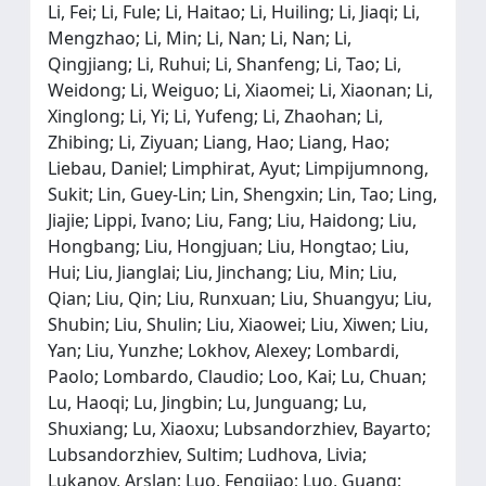
Li, Fei; Li, Fule; Li, Haitao; Li, Huiling; Li, Jiaqi; Li,
Mengzhao; Li, Min; Li, Nan; Li, Nan; Li,
Qingjiang; Li, Ruhui; Li, Shanfeng; Li, Tao; Li,
Weidong; Li, Weiguo; Li, Xiaomei; Li, Xiaonan; Li,
Xinglong; Li, Yi; Li, Yufeng; Li, Zhaohan; Li,
Zhibing; Li, Ziyuan; Liang, Hao; Liang, Hao;
Liebau, Daniel; Limphirat, Ayut; Limpijumnong,
Sukit; Lin, Guey-Lin; Lin, Shengxin; Lin, Tao; Ling,
Jiajie; Lippi, Ivano; Liu, Fang; Liu, Haidong; Liu,
Hongbang; Liu, Hongjuan; Liu, Hongtao; Liu,
Hui; Liu, Jianglai; Liu, Jinchang; Liu, Min; Liu,
Qian; Liu, Qin; Liu, Runxuan; Liu, Shuangyu; Liu,
Shubin; Liu, Shulin; Liu, Xiaowei; Liu, Xiwen; Liu,
Yan; Liu, Yunzhe; Lokhov, Alexey; Lombardi,
Paolo; Lombardo, Claudio; Loo, Kai; Lu, Chuan;
Lu, Haoqi; Lu, Jingbin; Lu, Junguang; Lu,
Shuxiang; Lu, Xiaoxu; Lubsandorzhiev, Bayarto;
Lubsandorzhiev, Sultim; Ludhova, Livia;
Lukanov, Arslan; Luo, Fengjiao; Luo, Guang;