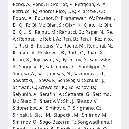
Peng, A.; Peng, H.; Perrot, F.; Petitjean, P. -A.;
Petrucci, F.; Pineres Rico, L. F.; Pilarczyk, O.;
Popov, A.; Poussot, P.; Pratumwan, W.; Previtali,
E.; Qi, F.; Qi, M.; Qian, S.; Qian, X.; Qiao, H.; Qin,
Z.; Qiu, S.; Rajput, M.; Ranucci, G.; Raper, N.; Re,
A.; Rebber, H.; Rebii, A.; Ren, B.; Ren, J.; Rezinko,
T.; Ricci, B.; Robens, M.; Roche, M.; Rodphai, N.;
Romani, A.; Roskovec, B.; Roth, C.; Ruan, X.;
Ruan, X.; Rujirawat, S.; Rybnikov, A.; Sadovsky,
A.; Saggese, P.; Salamanna, G.; Sanfilippo, S.;
Sangka, A.; Sanguansak, N.; Sawangwit, U.;
Sawatzki, J.; Sawy, F.; Schever, M.; Schuler, J.;
Schwab, C.; Schweizer, K.; Selivanov, D.;
Selyunin, A.; Serafini, A.; Settanta, G.; Settimo,
M.; Shao, Z.; Sharov, V.; Shi, J.; Shutov, V.;
Sidorenkov, A.; Simkovic, F.; Sirignano, C.;
Siripak, J.; Sisti, M.; Slupecki, M.; Smirnov, M.;
Smirnov, O.; Sogo-Bezerra, T.; Songwadhana, J.;
Soonthornthum, B.; Sotnikov, A.; Sramek, O.;