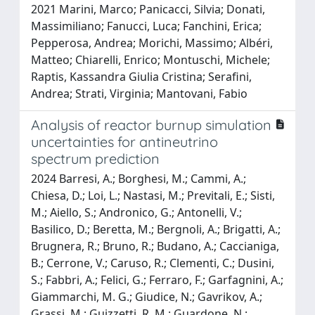
2021 Marini, Marco; Panicacci, Silvia; Donati,
Massimiliano; Fanucci, Luca; Fanchini, Erica;
Pepperosa, Andrea; Morichi, Massimo; Albéri,
Matteo; Chiarelli, Enrico; Montuschi, Michele;
Raptis, Kassandra Giulia Cristina; Serafini,
Andrea; Strati, Virginia; Mantovani, Fabio
Analysis of reactor burnup simulation
uncertainties for antineutrino
spectrum prediction
2024 Barresi, A.; Borghesi, M.; Cammi, A.;
Chiesa, D.; Loi, L.; Nastasi, M.; Previtali, E.; Sisti,
M.; Aiello, S.; Andronico, G.; Antonelli, V.;
Basilico, D.; Beretta, M.; Bergnoli, A.; Brigatti, A.;
Brugnera, R.; Bruno, R.; Budano, A.; Caccianiga,
B.; Cerrone, V.; Caruso, R.; Clementi, C.; Dusini,
S.; Fabbri, A.; Felici, G.; Ferraro, F.; Garfagnini, A.;
Giammarchi, M. G.; Giudice, N.; Gavrikov, A.;
Grassi, M.; Guizzetti, R. M.; Guardone, N.;