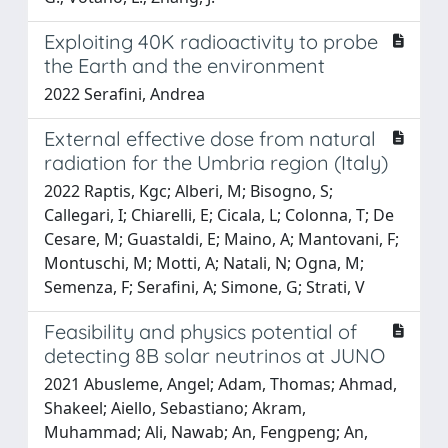
Exploiting 40K radioactivity to probe
the Earth and the environment
2022 Serafini, Andrea
External effective dose from natural
radiation for the Umbria region (Italy)
2022 Raptis, Kgc; Alberi, M; Bisogno, S;
Callegari, I; Chiarelli, E; Cicala, L; Colonna, T; De
Cesare, M; Guastaldi, E; Maino, A; Mantovani, F;
Montuschi, M; Motti, A; Natali, N; Ogna, M;
Semenza, F; Serafini, A; Simone, G; Strati, V
Feasibility and physics potential of
detecting 8B solar neutrinos at JUNO
2021 Abusleme, Angel; Adam, Thomas; Ahmad,
Shakeel; Aiello, Sebastiano; Akram,
Muhammad; Ali, Nawab; An, Fengpeng; An,