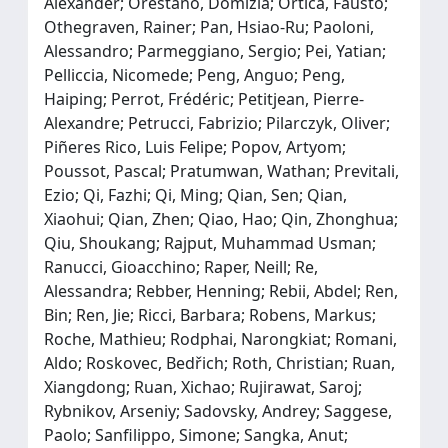
Alexander; Orestano, Domizia; Ortica, Fausto;
Othegraven, Rainer; Pan, Hsiao-Ru; Paoloni,
Alessandro; Parmeggiano, Sergio; Pei, Yatian;
Pelliccia, Nicomede; Peng, Anguo; Peng,
Haiping; Perrot, Frédéric; Petitjean, Pierre-
Alexandre; Petrucci, Fabrizio; Pilarczyk, Oliver;
Piñeres Rico, Luis Felipe; Popov, Artyom;
Poussot, Pascal; Pratumwan, Wathan; Previtali,
Ezio; Qi, Fazhi; Qi, Ming; Qian, Sen; Qian,
Xiaohui; Qian, Zhen; Qiao, Hao; Qin, Zhonghua;
Qiu, Shoukang; Rajput, Muhammad Usman;
Ranucci, Gioacchino; Raper, Neill; Re,
Alessandra; Rebber, Henning; Rebii, Abdel; Ren,
Bin; Ren, Jie; Ricci, Barbara; Robens, Markus;
Roche, Mathieu; Rodphai, Narongkiat; Romani,
Aldo; Roskovec, Bedřich; Roth, Christian; Ruan,
Xiangdong; Ruan, Xichao; Rujirawat, Saroj;
Rybnikov, Arseniy; Sadovsky, Andrey; Saggese,
Paolo; Sanfilippo, Simone; Sangka, Anut;