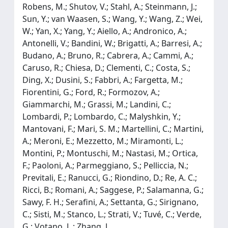
Robens, M.; Shutov, V.; Stahl, A.; Steinmann, J.;
Sun, Y.; van Waasen, S.; Wang, Y.; Wang, Z.; Wei,
W.; Yan, X.; Yang, Y.; Aiello, A.; Andronico, A.;
Antonelli, V.; Bandini, W.; Brigatti, A.; Barresi, A.;
Budano, A.; Bruno, R.; Cabrera, A.; Cammi, A.;
Caruso, R.; Chiesa, D.; Clementi, C.; Costa, S.;
Ding, X.; Dusini, S.; Fabbri, A.; Fargetta, M.;
Fiorentini, G.; Ford, R.; Formozov, A.;
Giammarchi, M.; Grassi, M.; Landini, C.;
Lombardi, P.; Lombardo, C.; Malyshkin, Y.;
Mantovani, F.; Mari, S. M.; Martellini, C.; Martini,
A.; Meroni, E.; Mezzetto, M.; Miramonti, L.;
Montini, P.; Montuschi, M.; Nastasi, M.; Ortica,
F.; Paoloni, A.; Parmeggiano, S.; Pelliccia, N.;
Previtali, E.; Ranucci, G.; Riondino, D.; Re, A. C.;
Ricci, B.; Romani, A.; Saggese, P.; Salamanna, G.;
Sawy, F. H.; Serafini, A.; Settanta, G.; Sirignano,
C.; Sisti, M.; Stanco, L.; Strati, V.; Tuvé, C.; Verde,
G.; Votano, L.; Zhang, J.