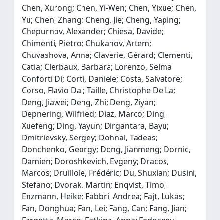
Chen, Xurong; Chen, Yi-Wen; Chen, Yixue; Chen,
Yu; Chen, Zhang; Cheng, Jie; Cheng, Yaping;
Chepurnov, Alexander; Chiesa, Davide;
Chimenti, Pietro; Chukanov, Artem;
Chuvashova, Anna; Claverie, Gérard; Clementi,
Catia; Clerbaux, Barbara; Lorenzo, Selma
Conforti Di; Corti, Daniele; Costa, Salvatore;
Corso, Flavio Dal; Taille, Christophe De La;
Deng, Jiawei; Deng, Zhi; Deng, Ziyan;
Depnering, Wilfried; Diaz, Marco; Ding,
Xuefeng; Ding, Yayun; Dirgantara, Bayu;
Dmitrievsky, Sergey; Dohnal, Tadeas;
Donchenko, Georgy; Dong, Jianmeng; Dornic,
Damien; Doroshkevich, Evgeny; Dracos,
Marcos; Druillole, Frédéric; Du, Shuxian; Dusini,
Stefano; Dvorak, Martin; Enqvist, Timo;
Enzmann, Heike; Fabbri, Andrea; Fajt, Lukas;
Fan, Donghua; Fan, Lei; Fang, Can; Fang, Jian;
Fargetta, Marco; Fatkina, Anna; Fedoseev,