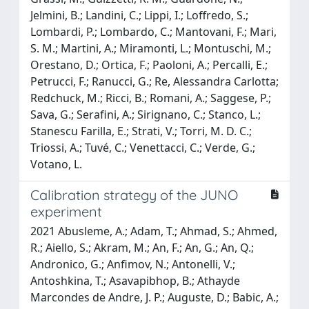
Jelmini, B.; Landini, C.; Lippi, I.; Loffredo, S.;
Lombardi, P.; Lombardo, C.; Mantovani, F.; Mari,
S. M.; Martini, A.; Miramonti, L.; Montuschi, M.;
Orestano, D.; Ortica, F.; Paoloni, A.; Percalli, E.;
Petrucci, F.; Ranucci, G.; Re, Alessandra Carlotta;
Redchuck, M.; Ricci, B.; Romani, A.; Saggese, P.;
Sava, G.; Serafini, A.; Sirignano, C.; Stanco, L.;
Stanescu Farilla, E.; Strati, V.; Torri, M. D. C.;
Triossi, A.; Tuvé, C.; Venettacci, C.; Verde, G.;
Votano, L.
Calibration strategy of the JUNO
experiment
2021 Abusleme, A.; Adam, T.; Ahmad, S.; Ahmed,
R.; Aiello, S.; Akram, M.; An, F.; An, G.; An, Q.;
Andronico, G.; Anfimov, N.; Antonelli, V.;
Antoshkina, T.; Asavapibhop, B.; Athayde
Marcondes de Andre, J. P.; Auguste, D.; Babic, A.;