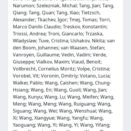
Narumon; Szelezniak, Michal; Tang, Jian; Tang,
Qiang; Tang, Quan; Tang, Xiao; Tietzsch,
Alexander; Tkachev, Igor; Tmej, Tomas; Torri,
Marco Danilo Claudio; Treskov, Konstantin;
Triossi, Andrea; Troni, Giancarlo; Trzaska,
Wladyslaw; Tuve, Cristina; Ushakov, Nikita; van
den Boom, Johannes; van Waasen, Stefan;
Vanroyen, Guillaume; Vedin, Vadim; Verde,
Giuseppe; Vialkov, Maxim; Viaud, Benoit;
Vollbrecht, Cornelius Moritz; Volpe, Cristina;
Vorobel, Vit; Voronin, Dmitriy; Votano, Lucia;
Walker, Pablo; Wang, Caishen; Wang, Chung-
Hsiang; Wang, En; Wang, Guoli; Wang, Jian;
Wang, Kunyu; Wang, Lu; Wang, Meifen; Wang,
Meng; Wang, Meng; Wang, Ruiguang; Wang,
Siguang; Wang, Wei; Wang, Wenshuai; Wang,
Xi; Wang, Xiangyue; Wang, Yangfu; Wang,
Yaoguang; Wang, Yi; Wang, Yi; Wang, Yifang;