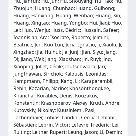
Hu, Jianrun; Hu, Jun; Hu, Shouyang; Hu, Tao; Hu,
Zhuojun; Huang, Chunhao; Huang, Guihong;
Huang, Hanxiong; Huang, Wenhao; Huang, Xin;
Huang, Xingtao; Huang, Yongbo; Hui, Jiaqi; Huo,
Lei; Huo, Wenju; Huss, Cédric; Hussain, Safeer;
Ioannisian, Ara; Isocrate, Roberto; Jelmini,
Beatrice; Jen, Kuo-Lun; Jeria, Ignacio; Ji, Xiaolu; Ji,
Xingzhao; Jia, Huihui; Jia, Junji; Jian, Siyu; Jiang,
Di; Jiang, Wei; Jiang, Xiaoshan; Jin, Ruyi; Jing,
Xiaoping; Jollet, Cécile; Joutsenvaara, Jari;
Jungthawan, Sirichok; Kalousis, Leonidas;
Kampmann, Philipp; Kang, Li; Karaparambil,
Rebin; Kazarian, Narine; Khosonthongkee,
Khanchai; Korablev, Denis; Kouzakov,
Konstantin; Krasnoperov, Alexey; Kruth, Andre;
Kutovskiy, Nikolay; Kuusiniemi, Pasi;
Lachenmaier, Tobias; Landini, Cecilia; Leblanc,
Sébastien; Lebrin, Victor; Lefevre, Frederic; Lei,
Ruiting; Leitner, Rupert; Leung, Jason; Li, Demin;