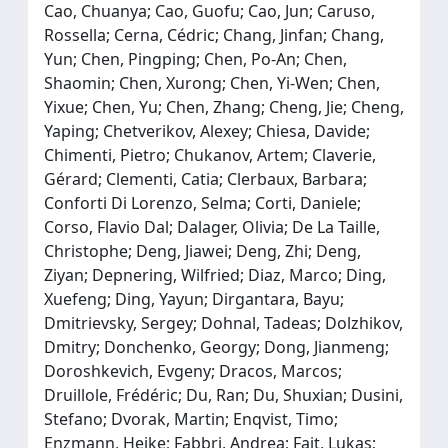
Cao, Chuanya; Cao, Guofu; Cao, Jun; Caruso,
Rossella; Cerna, Cédric; Chang, Jinfan; Chang,
Yun; Chen, Pingping; Chen, Po-An; Chen,
Shaomin; Chen, Xurong; Chen, Yi-Wen; Chen,
Yixue; Chen, Yu; Chen, Zhang; Cheng, Jie; Cheng,
Yaping; Chetverikov, Alexey; Chiesa, Davide;
Chimenti, Pietro; Chukanov, Artem; Claverie,
Gérard; Clementi, Catia; Clerbaux, Barbara;
Conforti Di Lorenzo, Selma; Corti, Daniele;
Corso, Flavio Dal; Dalager, Olivia; De La Taille,
Christophe; Deng, Jiawei; Deng, Zhi; Deng,
Ziyan; Depnering, Wilfried; Diaz, Marco; Ding,
Xuefeng; Ding, Yayun; Dirgantara, Bayu;
Dmitrievsky, Sergey; Dohnal, Tadeas; Dolzhikov,
Dmitry; Donchenko, Georgy; Dong, Jianmeng;
Doroshkevich, Evgeny; Dracos, Marcos;
Druillole, Frédéric; Du, Ran; Du, Shuxian; Dusini,
Stefano; Dvorak, Martin; Enqvist, Timo;
Enzmann, Heike; Fabbri, Andrea; Fajt, Lukas;