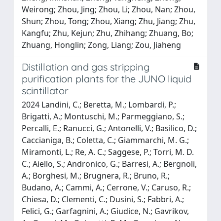
Weirong; Zhou, Jing; Zhou, Li; Zhou, Nan; Zhou,
Shun; Zhou, Tong; Zhou, Xiang; Zhu, Jiang; Zhu,
Kangfu; Zhu, Kejun; Zhu, Zhihang; Zhuang, Bo;
Zhuang, Honglin; Zong, Liang; Zou, Jiaheng
Distillation and gas stripping
purification plants for the JUNO liquid
scintillator
2024 Landini, C.; Beretta, M.; Lombardi, P.;
Brigatti, A.; Montuschi, M.; Parmeggiano, S.;
Percalli, E.; Ranucci, G.; Antonelli, V.; Basilico, D.;
Caccianiga, B.; Coletta, C.; Giammarchi, M. G.;
Miramonti, L.; Re, A. C.; Saggese, P.; Torri, M. D.
C.; Aiello, S.; Andronico, G.; Barresi, A.; Bergnoli,
A.; Borghesi, M.; Brugnera, R.; Bruno, R.;
Budano, A.; Cammi, A.; Cerrone, V.; Caruso, R.;
Chiesa, D.; Clementi, C.; Dusini, S.; Fabbri, A.;
Felici, G.; Garfagnini, A.; Giudice, N.; Gavrikov,