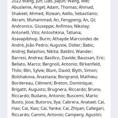
2022 Wang, Jun; Liao, Jiajun; Wang, Wei;
Abusleme, Angel; Adam, Thomas; Ahmad,
Shakeel; Ahmed, Rizwan; Aiello, Sebastiano;
Akram, Muhammad; An, Fengpeng; An, Qi;
Andronico, Giuseppe; Anfimov, Nikolay;
Antonelli, Vito; Antoshkina, Tatiana;
Asavapibhop, Burin; Athayde Marcondes de
André, João Pedro; Auguste, Didier; Babic,
Andrej; Balashov, Nikita; Baldini, Wander;
Barresi, Andrea; Basilico, Davide; Baussan, Eric;
Bellato, Marco; Bergnoli, Antonio; Birkenfeld,
Thilo; Blin, Sylvie; Blum, David; Blyth, Simon;
Bolshakova, Anastasia; Bongrand, Mathieu;
Bordereau, Clément; Breton, Dominique;
Brigatti, Augusto; Brugnera, Riccardo; Bruno,
Riccardo; Budano, Antonio; Buscemi, Mario;
Busto, Jose; Butorov, Ilya; Cabrera, Anatael; Cai,
Hao; Cai, Xiao; Cai, Yanke; Cai, Zhiyan; Callegari,
Riccardo; Cammi, Antonio; Campeny, Agustin;