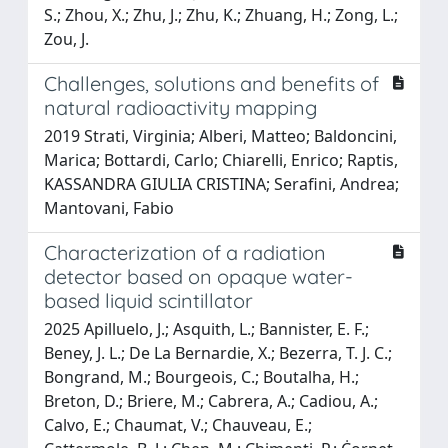
S.; Zhou, X.; Zhu, J.; Zhu, K.; Zhuang, H.; Zong, L.;
Zou, J.
Challenges, solutions and benefits of
natural radioactivity mapping
2019 Strati, Virginia; Alberi, Matteo; Baldoncini,
Marica; Bottardi, Carlo; Chiarelli, Enrico; Raptis,
KASSANDRA GIULIA CRISTINA; Serafini, Andrea;
Mantovani, Fabio
Characterization of a radiation
detector based on opaque water-
based liquid scintillator
2025 Apilluelo, J.; Asquith, L.; Bannister, E. F.;
Beney, J. L.; De La Bernardie, X.; Bezerra, T. J. C.;
Bongrand, M.; Bourgeois, C.; Boutalha, H.;
Breton, D.; Briere, M.; Cabrera, A.; Cadiou, A.;
Calvo, E.; Chaumat, V.; Chauveau, E.;