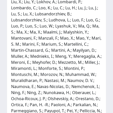
Liu, X.; Liu, Y.; Lokhov, A.; Lombardi, P.;
Lombardo, C.; Loo, K.; Lu, C.; Lu, H.; Lu, J.; Lu, J.;
Lu, S.; Lu, X.; Lubsandorzhiev, B.;
Lubsandorzhiev, S.; Ludhova, L.; Luo, F.; Luo, G.;
Luo, P.; Luo, S.; Luo, W.; Lyashuk, V.; Ma, Q.; Ma,
S.; Ma, X.; Ma, X.; Maalmi, J.; Malyshkin, Y.;
Mantovani, F.; Manzali, F.; Mao, X.; Mao, Y.; Mari,
S. M.; Marini, F.; Marium, S.; Martellini, C.;
Martin-Chassard, G.; Martini, A.; Mayilyan, D.;
Muller, A.; Mednieks, I.; Meng, Y.; Meregaglia, A.;
Meroni, E.; Meyhofer, D.; Mezzetto, M.; Miller, J.;
Miramonti, L.; Monforte, S.; Montini, P.;
Montuschi, M.; Morozov, N.; Muhammad, W.;
Muralidharan, P.; Nastasi, M.; Naumov, D. V.;
Naumova, E.; Navas-Nicolas, D.; Nemchenok, I.;
Ning, F.; Ning, Z.; Nunokawa, H.; Oberauer, L.;
Ochoa-Ricoux, J. P.; Olshevskiy, A.; Orestano, D.;
Ortica, F.; Pan, H. -R.; Paoloni, A.; Parkalian, N.;
Parmeggiano, S.; Payupol, T.; Pei, Y.; Pelliccia, N.;