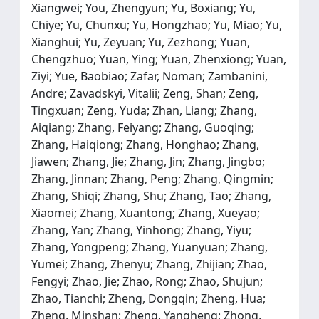
Xiangwei; You, Zhengyun; Yu, Boxiang; Yu,
Chiye; Yu, Chunxu; Yu, Hongzhao; Yu, Miao; Yu,
Xianghui; Yu, Zeyuan; Yu, Zezhong; Yuan,
Chengzhuo; Yuan, Ying; Yuan, Zhenxiong; Yuan,
Ziyi; Yue, Baobiao; Zafar, Noman; Zambanini,
Andre; Zavadskyi, Vitalii; Zeng, Shan; Zeng,
Tingxuan; Zeng, Yuda; Zhan, Liang; Zhang,
Aiqiang; Zhang, Feiyang; Zhang, Guoqing;
Zhang, Haiqiong; Zhang, Honghao; Zhang,
Jiawen; Zhang, Jie; Zhang, Jin; Zhang, Jingbo;
Zhang, Jinnan; Zhang, Peng; Zhang, Qingmin;
Zhang, Shiqi; Zhang, Shu; Zhang, Tao; Zhang,
Xiaomei; Zhang, Xuantong; Zhang, Xueyao;
Zhang, Yan; Zhang, Yinhong; Zhang, Yiyu;
Zhang, Yongpeng; Zhang, Yuanyuan; Zhang,
Yumei; Zhang, Zhenyu; Zhang, Zhijian; Zhao,
Fengyi; Zhao, Jie; Zhao, Rong; Zhao, Shujun;
Zhao, Tianchi; Zheng, Dongqin; Zheng, Hua;
Zheng, Minshan; Zheng, Yangheng; Zhong,