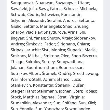
Sanguansak, Nuanwan; Sawangwit, Utane;
Sawatzki, Julia; Sawy, Fatma; Schever, Michaela;
Schwab, Cédric; Schweizer, Konstantin;
Selyunin, Alexandr; Serafini, Andrea; Settanta,
Giulio; Settimo, Mariangela; Shao, Zhuang;
Sharov, Vladislav; Shaydurova, Arina; Shi,
Jingyan; Shi, Yanan; Shutov, Vitaly; Sidorenkov,
Andrey; Šimkovic, Fedor; Sirignano, Chiara;
Siripak, Jaruchit; Sisti, Monica; Slupecki, Maciej;
Smirnov, Mikhail; Smirnov, Oleg; Sogo-Bezerra,
Thiago; Sokolov, Sergey; Songwadhana,
Julanan; Soonthornthum, Boonrucksar;
Sotnikov, Albert; Šrámek, Ondřej; Sreethawong,
Warintorn; Stahl, Achim; Stanco, Luca;
Stankevich, Konstantin; Štefánik, Dušan;
Steiger, Hans; Steinmann, Jochen; Sterr, Tobias;
Stock, Matthias Raphael; Strati, Virginia;
Studenikin, Alexander; Sun, Shifeng; Sun, Xilei;
Sun, Yongjie; Sun, Yongzhao; Suwonjandee,