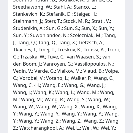
Sreethawong, W.; Stahl, A.; Stanco, L.;
Stankevich, K.; Stefanik, D.; Steiger, H.;
Steinmann, J.; Sterr, T.; Stock, M. R.; Strati, V.;
Studenikin, A.; Sun, G.; Sun, S.; Sun, X.; Sun, Y.;
Sun, Y.; Suwonjandee, N.; Szelezniak, M.; Tang,
J.; Tang, Q.; Tang, Q.; Tang, X.; Tietzsch, A.;
Tkachev, I.; Tmej, T.; Treskov, K.; Triossi, A.; Troni,
G.; Trzaska, W.; Tuve, C.; van Waasen, S.; van
den Boom, J.; Vanroyen, G.; Vassilopoulos, N.;
Vedin, V.; Verde, G.; Vialkov, M.; Viaud, B.; Volpe,
C.; Vorobel, V.; Votano, L.; Walker, P.; Wang, C.;
Wang, C. -H.; Wang, E.; Wang, G.; Wang, J.;
Wang, J.; Wang, K.; Wang, L.; Wang, M.; Wang,
M.; Wang, M.; Wang, R.; Wang, S.; Wang, W.;
Wang, W.; Wang, W.; Wang, X.; Wang, X.; Wang,
Y.; Wang, Y.; Wang, Y.; Wang, Y.; Wang, Y.; Wang,
Y.; Wang, Y.; Wang, Z.; Wang, Z.; Wang, Z.; Wang,
Z.; Watcharangkool, A.; Wei, L.; Wei, W.; Wei, Y.;