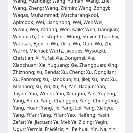
Wang, Yuanqing; Wang, Yuman; Wang, Zhe;
Wang, Zheng; Wang, Zhimin; Wang, Zongyi;
Waqas, Muhammad; Watcharangkool,
Apimook; Wei, Lianghong; Wei, Wei; Wei,
Wenlu; Wei, Yadong; Wen, Kaile; Wen, Liangjian;
Wiebusch, Christopher; Wong, Steven Chan-Fai;
Wonsak, Bjoern; Wu, Diru; Wu, Qun; Wu, Zhi;
Wurm, Michael; Wurtz, Jacques; Wysotzki,
Christian; Xi, Yufei; Xia, Dongmei; Xie,
Xiaochuan; Xie, Yuguang; Xie, Zhangquan; Xing,
Zhizhong; Xu, Benda; Xu, Cheng; Xu, Donglian;
Xu, Fanrong; Xu, Hangkun; Xu, Jilei; Xu, Jing; Xu,
Meihang; Xu, Yin; Xu, Yu; Yan, Baojun; Yan,
Taylor; Yan, Wenqi; Yan, Xiongbo; Yan, Yupeng;
Yang, Anbo; Yang, Changgen; Yang, Chengfeng;
Yang, Huan; Yang, Jie; Yang, Lei; Yang, Xiaoyu;
Yang, Yifan; Yang, Yifan; Yao, Haifeng; Yasin,
Zafar; Ye, Jiaxuan; Ye, Mei; Ye, Ziping; Yegin,
Ugur; Yermia, Frédéric; Yi, Peihuai; Yin, Na; Yin,