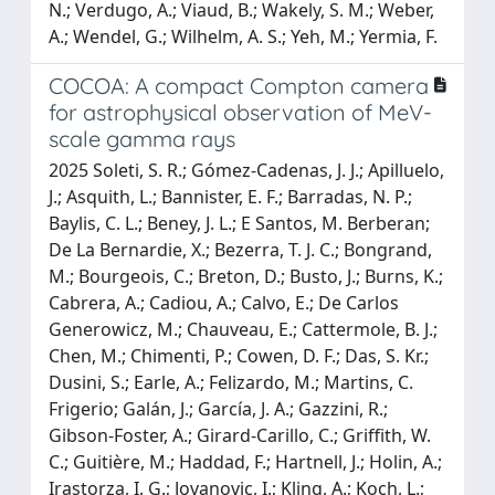
N.; Verdugo, A.; Viaud, B.; Wakely, S. M.; Weber,
A.; Wendel, G.; Wilhelm, A. S.; Yeh, M.; Yermia, F.
COCOA: A compact Compton camera
for astrophysical observation of MeV-
scale gamma rays
2025 Soleti, S. R.; Gómez-Cadenas, J. J.; Apilluelo,
J.; Asquith, L.; Bannister, E. F.; Barradas, N. P.;
Baylis, C. L.; Beney, J. L.; E Santos, M. Berberan;
De La Bernardie, X.; Bezerra, T. J. C.; Bongrand,
M.; Bourgeois, C.; Breton, D.; Busto, J.; Burns, K.;
Cabrera, A.; Cadiou, A.; Calvo, E.; De Carlos
Generowicz, M.; Chauveau, E.; Cattermole, B. J.;
Chen, M.; Chimenti, P.; Cowen, D. F.; Das, S. Kr.;
Dusini, S.; Earle, A.; Felizardo, M.; Martins, C.
Frigerio; Galán, J.; García, J. A.; Gazzini, R.;
Gibson-Foster, A.; Girard-Carillo, C.; Griffith, W.
C.; Guitière, M.; Haddad, F.; Hartnell, J.; Holin, A.;
Irastorza, I. G.; Jovanovic, I.; Kling, A.; Koch, L.;