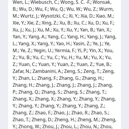
Wen, L.; Wiebusch, C.; Wong, S. C. -F.; Wonsak,
B.; Wu, D.; Wu, F.; Wu, Q.; Wu, W.; Wu, Z.; Wurm,
M.; Wurtz, J.; Wysotzki, C.; Xi, Y.; Xia, D.; Xiao, M.;
Xie, Y.; Xie, Z.; Xing, Z.; Xu, B.; Xu, C.; Xu, D.; Xu, F.;
Xu, J.; Xu, J.; Xu, M.; Xu, Y.; Xu, Y.; Yan, B.; Yan, X.;
Yan, Y.; Yang, A.; Yang, C.; Yang, H.; Yang, J.; Yang,
L.; Yang, X.; Yang, Y.; Yao, H.; Yasin, Z.; Ye, J.; Ye,
M.; Ye, Z.; Yegin, U.; Yermia, F.; Yi, P.; Yin, X.; You,
Z.; Yu, B.; Yu, C.; Yu, C.; Yu, H.; Yu, M.; Yu, X.; Yu,
Z.; Yuan, C.; Yuan, Y.; Yuan, Z.; Yuan, Z.; Yue, B.;
Zafar, N.; Zambanini, A.; Zeng, S.; Zeng, T.; Zeng,
Y.; Zhan, L.; Zhang, F.; Zhang, G.; Zhang, H.;
Zhang, H.; Zhang, J.; Zhang, J.; Zhang, J.; Zhang,
P.; Zhang, Q.; Zhang, S.; Zhang, S.; Zhang, T.;
Zhang, X.; Zhang, X.; Zhang, Y.; Zhang, Y.; Zhang,
Y.; Zhang, Y.; Zhang, Y.; Zhang, Y.; Zhang, Z.;
Zhang, Z.; Zhao, F.; Zhao, J.; Zhao, R.; Zhao, S.;
Zhao, T.; Zheng, D.; Zheng, H.; Zheng, M.; Zheng,
Y.; Zhong, W.; Zhou, J.; Zhou, L.; Zhou, N.; Zhou,