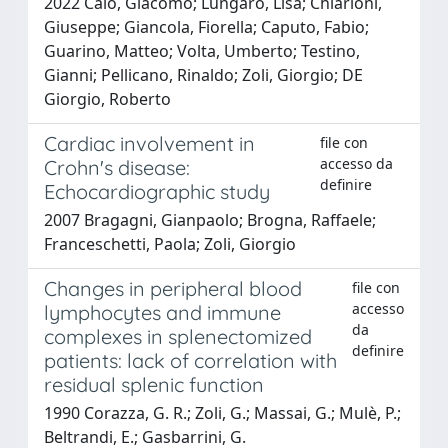
2022 Caio, Giacomo; Lungaro, Lisa; Chiarioni,
Giuseppe; Giancola, Fiorella; Caputo, Fabio;
Guarino, Matteo; Volta, Umberto; Testino,
Gianni; Pellicano, Rinaldo; Zoli, Giorgio; DE
Giorgio, Roberto
Cardiac involvement in
file con
accesso da
Crohn's disease:
definire
Echocardiographic study
2007 Bragagni, Gianpaolo; Brogna, Raffaele;
Franceschetti, Paola; Zoli, Giorgio
Changes in peripheral blood
file con
accesso
lymphocytes and immune
da
complexes in splenectomized
definire
patients: lack of correlation with
residual splenic function
1990 Corazza, G. R.; Zoli, G.; Massai, G.; Mulè, P.;
Beltrandi, E.; Gasbarrini, G.