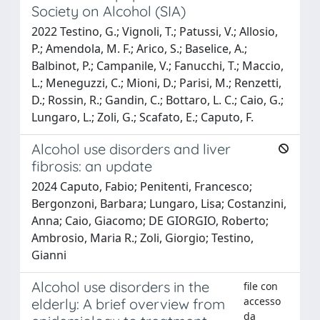
Society on Alcohol (SIA)
2022 Testino, G.; Vignoli, T.; Patussi, V.; Allosio,
P.; Amendola, M. F.; Arico, S.; Baselice, A.;
Balbinot, P.; Campanile, V.; Fanucchi, T.; Maccio,
L.; Meneguzzi, C.; Mioni, D.; Parisi, M.; Renzetti,
D.; Rossin, R.; Gandin, C.; Bottaro, L. C.; Caio, G.;
Lungaro, L.; Zoli, G.; Scafato, E.; Caputo, F.
Alcohol use disorders and liver
fibrosis: an update
2024 Caputo, Fabio; Penitenti, Francesco;
Bergonzoni, Barbara; Lungaro, Lisa; Costanzini,
Anna; Caio, Giacomo; DE GIORGIO, Roberto;
Ambrosio, Maria R.; Zoli, Giorgio; Testino,
Gianni
Alcohol use disorders in the
file con
accesso
elderly: A brief overview from
da