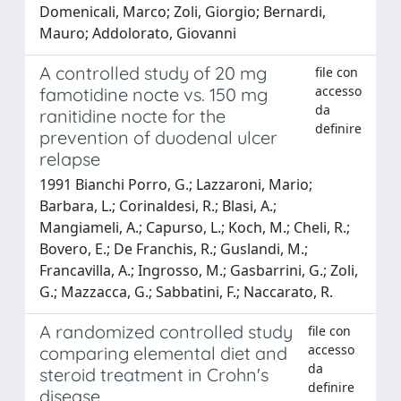
Domenicali, Marco; Zoli, Giorgio; Bernardi,
Mauro; Addolorato, Giovanni
A controlled study of 20 mg
file con
accesso
famotidine nocte vs. 150 mg
da
ranitidine nocte for the
definire
prevention of duodenal ulcer
relapse
1991 Bianchi Porro, G.; Lazzaroni, Mario;
Barbara, L.; Corinaldesi, R.; Blasi, A.;
Mangiameli, A.; Capurso, L.; Koch, M.; Cheli, R.;
Bovero, E.; De Franchis, R.; Guslandi, M.;
Francavilla, A.; Ingrosso, M.; Gasbarrini, G.; Zoli,
G.; Mazzacca, G.; Sabbatini, F.; Naccarato, R.
A randomized controlled study
file con
accesso
comparing elemental diet and
da
steroid treatment in Crohn's
definire
disease