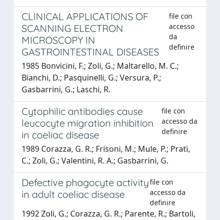
CLINICAL APPLICATIONS OF
file con
accesso
SCANNING ELECTRON
da
MICROSCOPY IN
definire
GASTROINTESTINAL DISEASES
1985 Bonvicini, F.; Zoli, G.; Maltarello, M. C.;
Bianchi, D.; Pasquinelli, G.; Versura, P.;
Gasbarrini, G.; Laschi, R.
Cytophilic antibodies cause
file con
accesso da
leucocyte migration inhibition
definire
in coeliac disease
1989 Corazza, G. R.; Frisoni, M.; Mule, P.; Prati,
C.; Zoli, G.; Valentini, R. A.; Gasbarrini, G.
Defective phagocyte activity
file con
accesso da
in adult coeliac disease
definire
1992 Zoli, G.; Corazza, G. R.; Parente, R.; Bartoli,