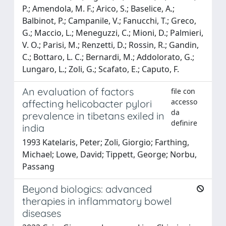
P.; Amendola, M. F.; Arico, S.; Baselice, A.;
Balbinot, P.; Campanile, V.; Fanucchi, T.; Greco,
G.; Maccio, L.; Meneguzzi, C.; Mioni, D.; Palmieri,
V. O.; Parisi, M.; Renzetti, D.; Rossin, R.; Gandin,
C.; Bottaro, L. C.; Bernardi, M.; Addolorato, G.;
Lungaro, L.; Zoli, G.; Scafato, E.; Caputo, F.
An evaluation of factors
file con
accesso
affecting helicobacter pylori
da
prevalence in tibetans exiled in
definire
india
1993 Katelaris, Peter; Zoli, Giorgio; Farthing,
Michael; Lowe, David; Tippett, George; Norbu,
Passang
Beyond biologics: advanced
therapies in inflammatory bowel
diseases