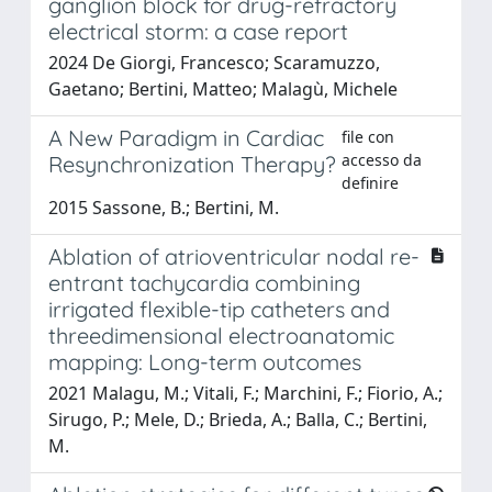
ganglion block for drug-refractory
electrical storm: a case report
2024 De Giorgi, Francesco; Scaramuzzo,
Gaetano; Bertini, Matteo; Malagù, Michele
A New Paradigm in Cardiac
file con
accesso da
Resynchronization Therapy?
definire
2015 Sassone, B.; Bertini, M.
Ablation of atrioventricular nodal re-
entrant tachycardia combining
irrigated flexible-tip catheters and
threedimensional electroanatomic
mapping: Long-term outcomes
2021 Malagu, M.; Vitali, F.; Marchini, F.; Fiorio, A.;
Sirugo, P.; Mele, D.; Brieda, A.; Balla, C.; Bertini,
M.