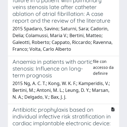
failure in a patient with pulmonary
veins stenosis late after catheter
ablation of atrial fibrillation: A case
report and the review of the literature
2015 Spadaro, Savino; Saturni, Sara; Cadorin,
Delia; Colamussi, Maria V.; Bertini, Matteo;
Galeotti, Roberto; Cappato, Riccardo; Ravenna,
Franco; Volta, Carlo Alberto
Anaemia in patients with aortic
file con
accesso da
stenosis: Influence on long-
definire
term prognosis
2015 Ng, A. C. T.; Kong, W. K. F.; Kamperidis, V.;
Bertini, M.; Antoni, M. L.; Leung, D. Y.; Marsan,
N. A.; Delgado, V.; Bax, J. J.
Antibiotic prophylaxis based on
individual infective risk stratification in
cardiac implantable electronic device: