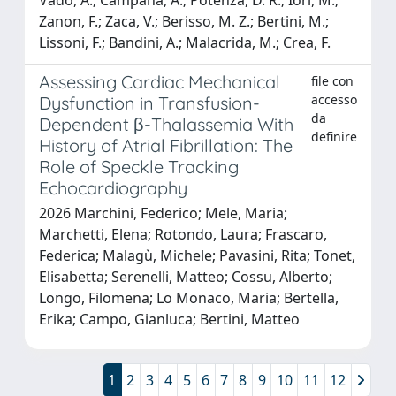
Zanon, F.; Zaca, V.; Berisso, M. Z.; Bertini, M.;
Lissoni, F.; Bandini, A.; Malacrida, M.; Crea, F.
Assessing Cardiac Mechanical
file con
accesso
Dysfunction in Transfusion-
da
Dependent β-Thalassemia With
definire
History of Atrial Fibrillation: The
Role of Speckle Tracking
Echocardiography
2026 Marchini, Federico; Mele, Maria;
Marchetti, Elena; Rotondo, Laura; Frascaro,
Federica; Malagù, Michele; Pavasini, Rita; Tonet,
Elisabetta; Serenelli, Matteo; Cossu, Alberto;
Longo, Filomena; Lo Monaco, Maria; Bertella,
Erika; Campo, Gianluca; Bertini, Matteo
1
2
3
4
5
6
7
8
9
10
11
12