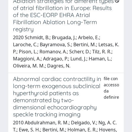
Ablation strategies for different types
of atrial fibrillation in Europe: Results
of the ESC-EORP EHRA Atrial
Fibrillation Ablation Long-Term
registry
2020 Schmidt, B.; Brugada, J.; Arbelo, E.;
Laroche, C.; Bayramova, S.; Bertini, M.; Letsas, K.
P.; Pison, L.; Romanov, A.; Scherr, D.; Tilz, R. R.;
Maggioni, A.; Adragao, P.; Lund, J.; Haman, L.;
Oliveira, M. M.; Dagres, N.
Abnormal cardiac contractility in
file con
accesso
long-term exogenous subclinical
da
hyperthyroid patients as
definire
demonstrated by two-
dimensional echocardiography
speckle tracking imaging
2010 Abdulrahman, R. M.; Delgado, V.; Ng, A. C.
T.; Ewe, S. H.; Bertini, M.; Holman, E. R.; Hovens,