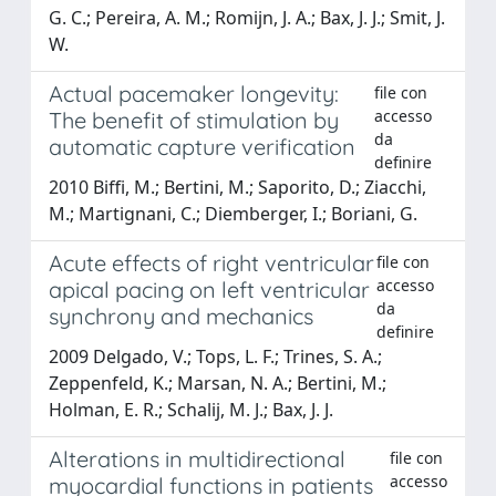
G. C.; Pereira, A. M.; Romijn, J. A.; Bax, J. J.; Smit, J.
W.
Actual pacemaker longevity:
file con
accesso
The benefit of stimulation by
da
automatic capture verification
definire
2010 Biffi, M.; Bertini, M.; Saporito, D.; Ziacchi,
M.; Martignani, C.; Diemberger, I.; Boriani, G.
Acute effects of right ventricular
file con
accesso
apical pacing on left ventricular
da
synchrony and mechanics
definire
2009 Delgado, V.; Tops, L. F.; Trines, S. A.;
Zeppenfeld, K.; Marsan, N. A.; Bertini, M.;
Holman, E. R.; Schalij, M. J.; Bax, J. J.
Alterations in multidirectional
file con
accesso
myocardial functions in patients