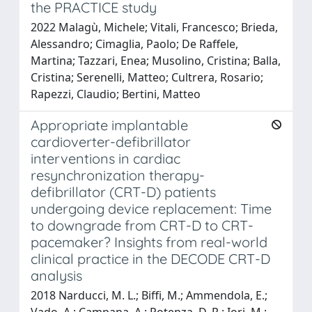
the PRACTICE study
2022 Malagù, Michele; Vitali, Francesco; Brieda,
Alessandro; Cimaglia, Paolo; De Raffele,
Martina; Tazzari, Enea; Musolino, Cristina; Balla,
Cristina; Serenelli, Matteo; Cultrera, Rosario;
Rapezzi, Claudio; Bertini, Matteo
Appropriate implantable
cardioverter-defibrillator
interventions in cardiac
resynchronization therapy-
defibrillator (CRT-D) patients
undergoing device replacement: Time
to downgrade from CRT-D to CRT-
pacemaker? Insights from real-world
clinical practice in the DECODE CRT-D
analysis
2018 Narducci, M. L.; Biffi, M.; Ammendola, E.;
Vado, A.; Campana, A.; Potenza, D. R.; Iori, M.;