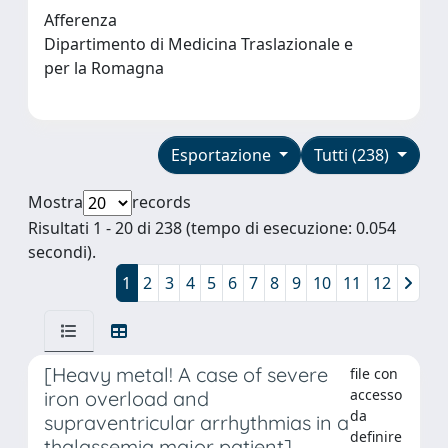
Afferenza
Dipartimento di Medicina Traslazionale e
per la Romagna
Esportazione
Tutti (238)
Mostra
records
Risultati 1 - 20 di 238 (tempo di esecuzione: 0.054
secondi).
1
2
3
4
5
6
7
8
9
10
11
12
[Heavy metal! A case of severe
file con
accesso
iron overload and
da
supraventricular arrhythmias in a
definire
thalassemia major patient]