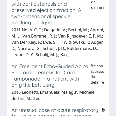
da
with aortic stenosis and
definire
preserved ejection fraction: A
two-dimensional speckle
tracking analysis
2011 Ng, A. C. T.; Delgado, V.; Bertini, M.; Antoni,
M. L.; Van Bommel, R. J.; Van Rijnsoever, E. P. M.;
Van Der Kley, F.; Ewe, S. H.; Witkowski, T.; Auger,
D.; Nucifora, G.; Schuijf, J. D.; Poldermans, D.;
Leung, D. Y.; Schalij, M. J.; Bax, J. J.
An Emergent Echo-Guided Apical
file con
accesso
Pericardiocentesis for Cardiac
da
Tamponade in a Patient with
definire
only the Left Lung
2016 Leonetti, Emanuela; Malagu', Michele;
Bertini, Matteo
An unusual case of acute respiratory