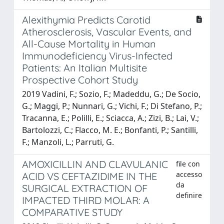
Alexithymia Predicts Carotid
Atherosclerosis, Vascular Events, and
All-Cause Mortality in Human
Immunodeficiency Virus-Infected
Patients: An Italian Multisite
Prospective Cohort Study
2019 Vadini, F.; Sozio, F.; Madeddu, G.; De Socio,
G.; Maggi, P.; Nunnari, G.; Vichi, F.; Di Stefano, P.;
Tracanna, E.; Polilli, E.; Sciacca, A.; Zizi, B.; Lai, V.;
Bartolozzi, C.; Flacco, M. E.; Bonfanti, P.; Santilli,
F.; Manzoli, L.; Parruti, G.
AMOXICILLIN AND CLAVULANIC
file con
accesso
ACID VS CEFTAZIDIME IN THE
da
SURGICAL EXTRACTION OF
definire
IMPACTED THIRD MOLAR: A
COMPARATIVE STUDY