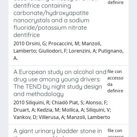
definire
dentifrice containing
carbonate/hydroxyapatite
nanocrystals and a sodium
fluoride/potassium nitrate
dentifrice
2010 Orsini, G; Procaccini, M; Manzoli,
Lamberto; Giuliodori, F; Lorenzini, A; Putignano,
A.
A European study on alcohol and
file con
accesso
drug use among young drivers:
da
The TEND by night study design
definire
and methodology
2010 Siliquini, R; Chiadò Piat, S; Alonso, F;
Druart, A; Kedzia, M; Mollica, A; Siliquini, V;
Vankov, D; Villerusa, A; Manzoli, Lamberto
A giant urinary bladder stone in
file con
accesso