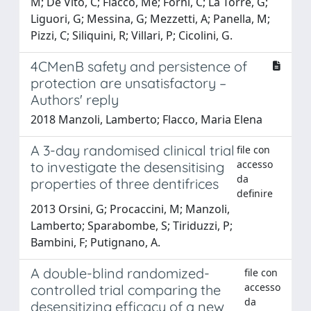
M; De Vito, C; Flacco, Me; Forni, C; La Torre, G;
Liguori, G; Messina, G; Mezzetti, A; Panella, M;
Pizzi, C; Siliquini, R; Villari, P; Cicolini, G.
4CMenB safety and persistence of
protection are unsatisfactory –
Authors' reply
2018 Manzoli, Lamberto; Flacco, Maria Elena
A 3-day randomised clinical trial
file con
accesso
to investigate the desensitising
da
properties of three dentifrices
definire
2013 Orsini, G; Procaccini, M; Manzoli,
Lamberto; Sparabombe, S; Tiriduzzi, P;
Bambini, F; Putignano, A.
A double-blind randomized-
file con
accesso
controlled trial comparing the
da
desensitizing efficacy of a new