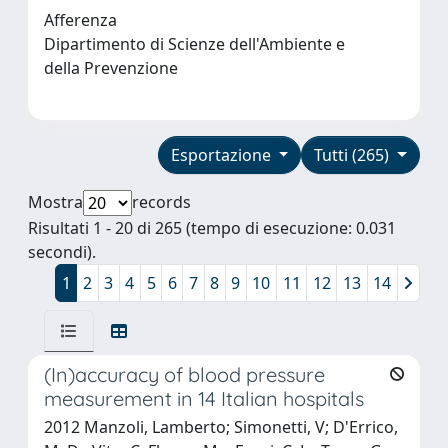
Afferenza
Dipartimento di Scienze dell'Ambiente e
della Prevenzione
Esportazione
Tutti (265)
Mostra
records
Risultati 1 - 20 di 265 (tempo di esecuzione: 0.031
secondi).
1
2
3
4
5
6
7
8
9
10
11
12
13
14
(In)accuracy of blood pressure
measurement in 14 Italian hospitals
2012 Manzoli, Lamberto; Simonetti, V; D'Errico,