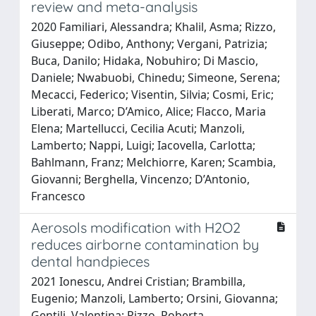
review and meta-analysis
2020 Familiari, Alessandra; Khalil, Asma; Rizzo,
Giuseppe; Odibo, Anthony; Vergani, Patrizia;
Buca, Danilo; Hidaka, Nobuhiro; Di Mascio,
Daniele; Nwabuobi, Chinedu; Simeone, Serena;
Mecacci, Federico; Visentin, Silvia; Cosmi, Eric;
Liberati, Marco; D’Amico, Alice; Flacco, Maria
Elena; Martellucci, Cecilia Acuti; Manzoli,
Lamberto; Nappi, Luigi; Iacovella, Carlotta;
Bahlmann, Franz; Melchiorre, Karen; Scambia,
Giovanni; Berghella, Vincenzo; D’Antonio,
Francesco
Aerosols modification with H2O2
reduces airborne contamination by
dental handpieces
2021 Ionescu, Andrei Cristian; Brambilla,
Eugenio; Manzoli, Lamberto; Orsini, Giovanna;
Gentili, Valentina; Rizzo, Roberta