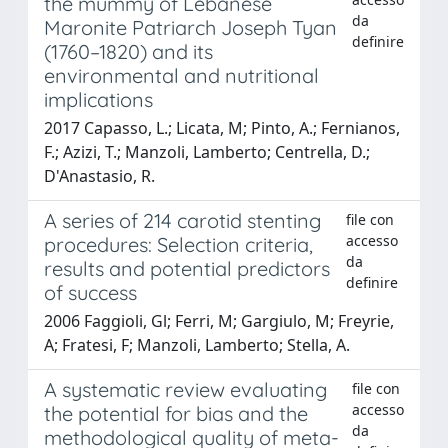
the mummy of Lebanese
da
Maronite Patriarch Joseph Tyan
definire
(1760–1820) and its
environmental and nutritional
implications
2017 Capasso, L.; Licata, M; Pinto, A.; Fernianos,
F.; Azizi, T.; Manzoli, Lamberto; Centrella, D.;
D'Anastasio, R.
A series of 214 carotid stenting
file con
accesso
procedures: Selection criteria,
da
results and potential predictors
definire
of success
2006 Faggioli, Gl; Ferri, M; Gargiulo, M; Freyrie,
A; Fratesi, F; Manzoli, Lamberto; Stella, A.
A systematic review evaluating
file con
accesso
the potential for bias and the
da
methodological quality of meta-