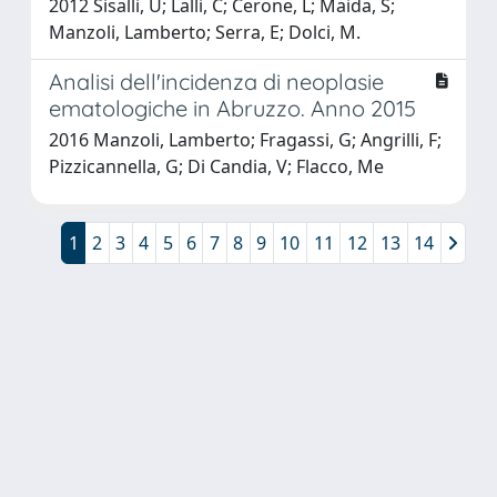
2012 Sisalli, U; Lalli, C; Cerone, L; Maida, S;
Manzoli, Lamberto; Serra, E; Dolci, M.
Analisi dell'incidenza di neoplasie
ematologiche in Abruzzo. Anno 2015
2016 Manzoli, Lamberto; Fragassi, G; Angrilli, F;
Pizzicannella, G; Di Candia, V; Flacco, Me
1
2
3
4
5
6
7
8
9
10
11
12
13
14
Powered by
IRIS
-
about IRIS
-