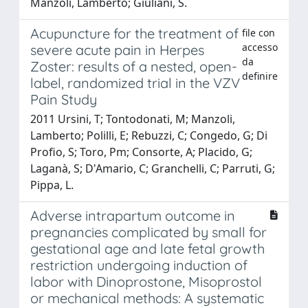
Manzoli, Lamberto; Giuliani, S.
Acupuncture for the treatment of
file con
accesso
severe acute pain in Herpes
da
Zoster: results of a nested, open-
definire
label, randomized trial in the VZV
Pain Study
2011 Ursini, T; Tontodonati, M; Manzoli,
Lamberto; Polilli, E; Rebuzzi, C; Congedo, G; Di
Profio, S; Toro, Pm; Consorte, A; Placido, G;
Laganà, S; D'Amario, C; Granchelli, C; Parruti, G;
Pippa, L.
Adverse intrapartum outcome in
pregnancies complicated by small for
gestational age and late fetal growth
restriction undergoing induction of
labor with Dinoprostone, Misoprostol
or mechanical methods: A systematic