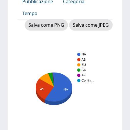
Pubblicazione
Categoria
Tempo
Salva come PNG
Salva come JPEG
NA
AS
EU
SA
AF
Contin…
AS
NA