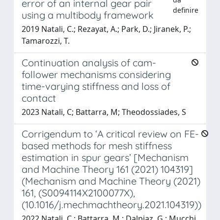
error of an internal gear pair
definire
using a multibody framework
2019 Natali, C.; Rezayat, A.; Park, D.; Jiranek, P.;
Tamarozzi, T.
Continuation analysis of cam-
follower mechanisms considering
time-varying stiffness and loss of
contact
2023 Natali, C; Battarra, M; Theodossiades, S
Corrigendum to ‘A critical review on FE-
based methods for mesh stiffness
estimation in spur gears’ [Mechanism
and Machine Theory 161 (2021) 104319]
(Mechanism and Machine Theory (2021)
161, (S0094114X2100077X),
(10.1016/j.mechmachtheory.2021.104319))
2022 Natali, C.; Battarra, M.; Dalpiaz, G.; Mucchi,