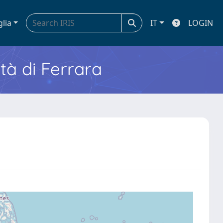
glia
IT
LOGIN
ità di Ferrara