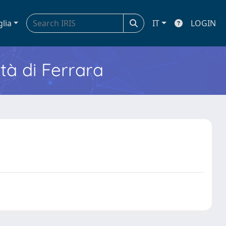
glia
IT
LOGIN
ità di Ferrara