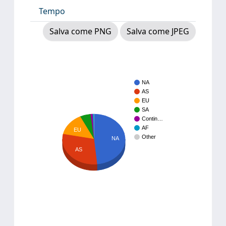
Tempo
Salva come PNG
Salva come JPEG
NA
AS
EU
SA
Contin…
AF
EU
Other
NA
AS