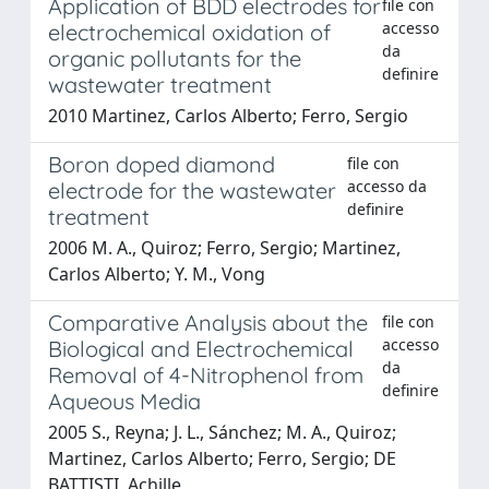
Application of BDD electrodes for
file con
accesso
electrochemical oxidation of
da
organic pollutants for the
definire
wastewater treatment
2010 Martinez, Carlos Alberto; Ferro, Sergio
Boron doped diamond
file con
accesso da
electrode for the wastewater
definire
treatment
2006 M. A., Quiroz; Ferro, Sergio; Martinez,
Carlos Alberto; Y. M., Vong
Comparative Analysis about the
file con
accesso
Biological and Electrochemical
da
Removal of 4-Nitrophenol from
definire
Aqueous Media
2005 S., Reyna; J. L., Sánchez; M. A., Quiroz;
Martinez, Carlos Alberto; Ferro, Sergio; DE
BATTISTI, Achille