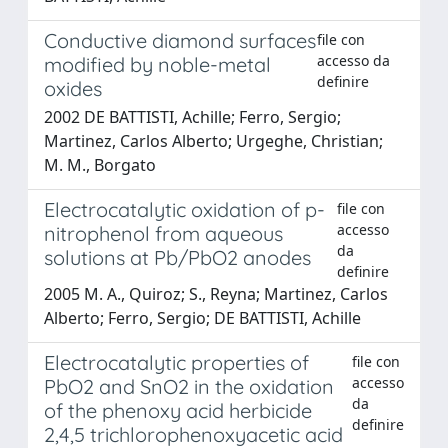
Conductive diamond surfaces
file con
accesso da
modified by noble-metal
definire
oxides
2002 DE BATTISTI, Achille; Ferro, Sergio;
Martinez, Carlos Alberto; Urgeghe, Christian;
M. M., Borgato
Electrocatalytic oxidation of p-
file con
accesso
nitrophenol from aqueous
da
solutions at Pb/PbO2 anodes
definire
2005 M. A., Quiroz; S., Reyna; Martinez, Carlos
Alberto; Ferro, Sergio; DE BATTISTI, Achille
Electrocatalytic properties of
file con
accesso
PbO2 and SnO2 in the oxidation
da
of the phenoxy acid herbicide
definire
2,4,5 trichlorophenoxyacetic acid