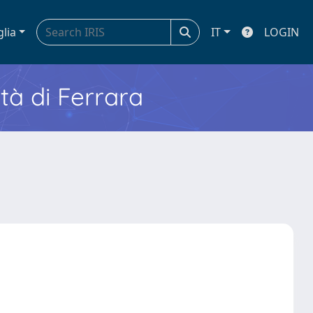
glia
IT
LOGIN
ità di Ferrara