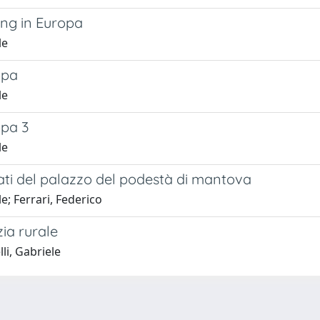
ing in Europa
le
opa
le
opa 3
le
ultati del palazzo del podestà di mantova
e; Ferrari, Federico
zia rurale
i, Gabriele