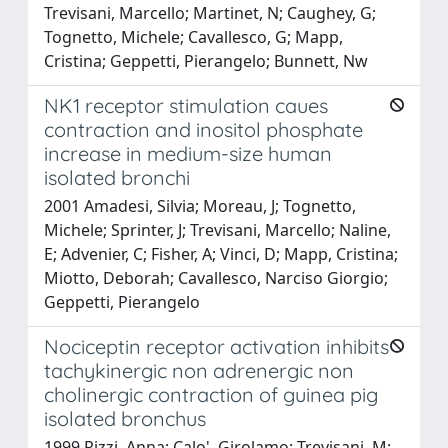
Trevisani, Marcello; Martinet, N; Caughey, G;
Tognetto, Michele; Cavallesco, G; Mapp,
Cristina; Geppetti, Pierangelo; Bunnett, Nw
NK1 receptor stimulation caues
contraction and inositol phosphate
increase in medium-size human
isolated bronchi
2001 Amadesi, Silvia; Moreau, J; Tognetto,
Michele; Sprinter, J; Trevisani, Marcello; Naline,
E; Advenier, C; Fisher, A; Vinci, D; Mapp, Cristina;
Miotto, Deborah; Cavallesco, Narciso Giorgio;
Geppetti, Pierangelo
Nociceptin receptor activation inhibits
tachykinergic non adrenergic non
cholinergic contraction of guinea pig
isolated bronchus
1999 Rizzi, Anna; Calo', Girolamo; Trevisani, M;