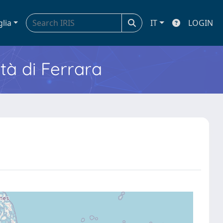
glia
IT
LOGIN
ità di Ferrara