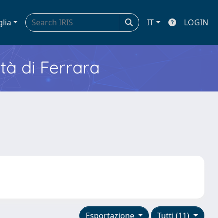
glia
IT
LOGIN
ità di Ferrara
Esportazione
Tutti (11)