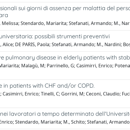
ionali sui giorni di assenza per malattia del pers
rara
ci, Melissa; Stendardo, Mariarita; Stefanati, Armando; M., Nar
niversitaria: possibili strumenti preventivi
i, Alice; DE PARIS, Paola; Stefanati, Armando; M., Nardini; 
 pulmonary disease in elderly patients with stabl
riarita; Malagù, M; Parrinello, G; Casimirri, Enrico; Potena, 
 in patients with CHF and/or COPD.
simirri, Enrico; Tinelli, C; Gorrini, M; Ceconi, Claudio; Fucil
nei lavoratori a tempo determinato dell'Università
 Enrico; Stendardo, Mariarita; M., Schito; Stefanati, Armand