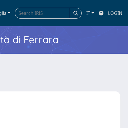
glia
IT
LOGIN
ità di Ferrara