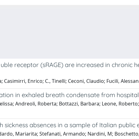
ble receptor (sRAGE) are increased in chronic hea
simirri, Enrico; C., Tinelli; Ceconi, Claudio; Fucili, Alessandr
tion in exhaled breath condensate from hospital
lissa; Andreoli, Roberta; Bottazzi, Barbara; Leone, Roberto; S
h sickness absences in a sample of Italian publi
endardo, Mariarita; Stefanati, Armando; Nardini, M; Boschetto