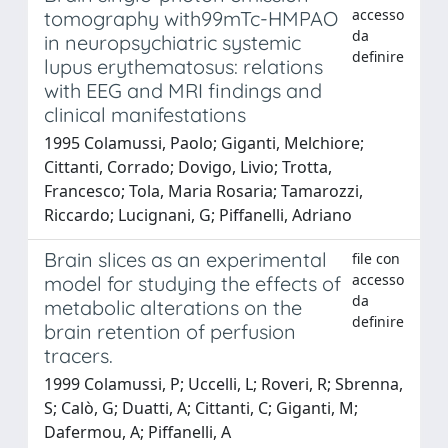
accesso
tomography with99mTc-HMPAO
da
in neuropsychiatric systemic
definire
lupus erythematosus: relations
with EEG and MRI findings and
clinical manifestations
1995 Colamussi, Paolo; Giganti, Melchiore;
Cittanti, Corrado; Dovigo, Livio; Trotta,
Francesco; Tola, Maria Rosaria; Tamarozzi,
Riccardo; Lucignani, G; Piffanelli, Adriano
Brain slices as an experimental
file con
accesso
model for studying the effects of
da
metabolic alterations on the
definire
brain retention of perfusion
tracers.
1999 Colamussi, P; Uccelli, L; Roveri, R; Sbrenna,
S; Calò, G; Duatti, A; Cittanti, C; Giganti, M;
Dafermou, A; Piffanelli, A