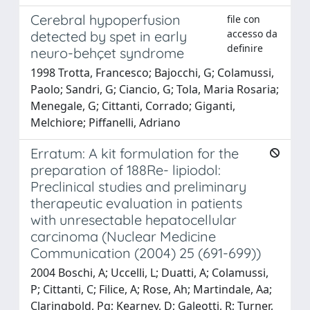
Cerebral hypoperfusion
file con
accesso da
detected by spet in early
definire
neuro-behçet syndrome
1998 Trotta, Francesco; Bajocchi, G; Colamussi,
Paolo; Sandri, G; Ciancio, G; Tola, Maria Rosaria;
Menegale, G; Cittanti, Corrado; Giganti,
Melchiore; Piffanelli, Adriano
Erratum: A kit formulation for the
preparation of 188Re- lipiodol:
Preclinical studies and preliminary
therapeutic evaluation in patients
with unresectable hepatocellular
carcinoma (Nuclear Medicine
Communication (2004) 25 (691-699))
2004 Boschi, A; Uccelli, L; Duatti, A; Colamussi,
P; Cittanti, C; Filice, A; Rose, Ah; Martindale, Aa;
Claringbold, Pg; Kearney, D; Galeotti, R; Turner,