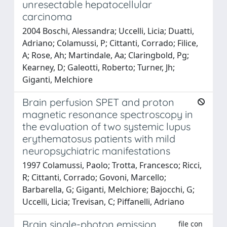
unresectable hepatocellular
carcinoma
2004 Boschi, Alessandra; Uccelli, Licia; Duatti,
Adriano; Colamussi, P; Cittanti, Corrado; Filice,
A; Rose, Ah; Martindale, Aa; Claringbold, Pg;
Kearney, D; Galeotti, Roberto; Turner, Jh;
Giganti, Melchiore
Brain perfusion SPET and proton
magnetic resonance spectroscopy in
the evaluation of two systemic lupus
erythematosus patients with mild
neuropsychiatric manifestations
1997 Colamussi, Paolo; Trotta, Francesco; Ricci,
R; Cittanti, Corrado; Govoni, Marcello;
Barbarella, G; Giganti, Melchiore; Bajocchi, G;
Uccelli, Licia; Trevisan, C; Piffanelli, Adriano
Brain single-photon emission
file con