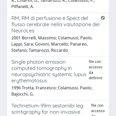
R.; Chiarini, D.; Tamarozzi, R.; Colamussi, P.;
Piffanelli, A.
RM, RM di perfusione e Spect del
flusso cerebrale nella valutazione del
NeuroLes
2001 Borrelli, Massimo; Colamussi, Paolo;
Lappi, Sara; Govoni, Marcello; Panareo,
Stefano; Tamarozzi, Riccardo
Single photon emission
file con
accesso
computed tomography in
da
neuropsychiatric systemic lupus
definire
erythematosus
1996 Trotta, Francesco; Colamussi, Paolo;
Bajocchi, G.
Technetium-99m sestamibi leg
file con
accesso
scintigraphy for non-invasive