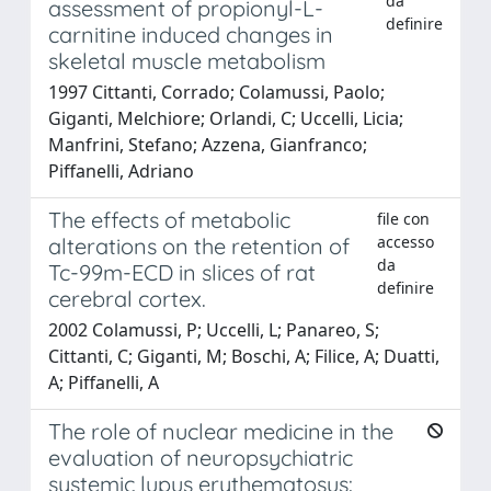
da
assessment of propionyl-L-
definire
carnitine induced changes in
skeletal muscle metabolism
1997 Cittanti, Corrado; Colamussi, Paolo;
Giganti, Melchiore; Orlandi, C; Uccelli, Licia;
Manfrini, Stefano; Azzena, Gianfranco;
Piffanelli, Adriano
The effects of metabolic
file con
accesso
alterations on the retention of
da
Tc-99m-ECD in slices of rat
definire
cerebral cortex.
2002 Colamussi, P; Uccelli, L; Panareo, S;
Cittanti, C; Giganti, M; Boschi, A; Filice, A; Duatti,
A; Piffanelli, A
The role of nuclear medicine in the
evaluation of neuropsychiatric
systemic lupus erythematosus: