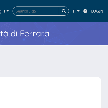
glia
IT
LOGIN
ità di Ferrara