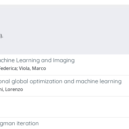
).
achine Learning and Imaging
Federica; Viola, Marco
onal global optimization and machine learning
hi, Lorenzo
egman iteration