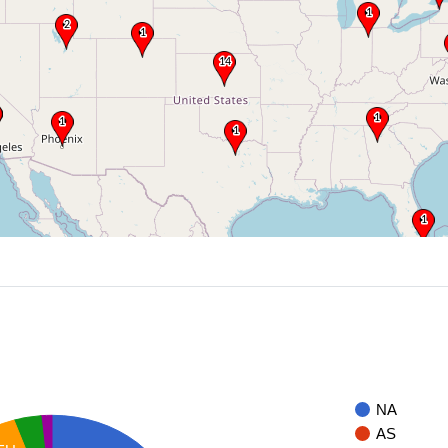
NA
AS