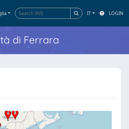
glia
IT
LOGIN
ità di Ferrara