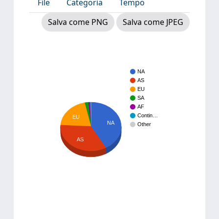
File
Categoria
Tempo
Salva come PNG
Salva come JPEG
NA
AS
EU
SA
AF
Contin…
EU
NA
Other
AS