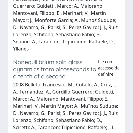
Guerrero; Guidetti, Marco; A., Maiorano;
Mantovani, Filippo; E., Marinari; V., Martin
Mayor; J., Monforte Garcia; A., Munoz Sudupe;
D., Navarro; G., Parisi; S., Perez Gaviro; J. J., Ruiz
Lorenzo; Schifano, Sebastiano Fabio; B.,
Seoane; A., Tarancon; Tripiccione, Raffaele; D.,
Yllanes
Nonequilibrium spin glass
file con
accesso da
dynamics from picoseconds to
definire
a tenth of a second
2008 Belletti, Francesco; M., Cotallo; A., Cruz; L.
A., Fernandez; A., Gordillo Guerrero; Guidetti,
Marco; A., Maiorano; Mantovani, Filippo; E.,
Marinari; V., Martin Mayor; A., Mu˜noz Sudupe;
D., Navarro; G., Parisi; S., Perez Gaviro; J. J., Ruiz
Lorenzo; Schifano, Sebastiano Fabio; D.,
Sciretti; A., Tarancon; Tripiccione, Raffaele; J. L.,