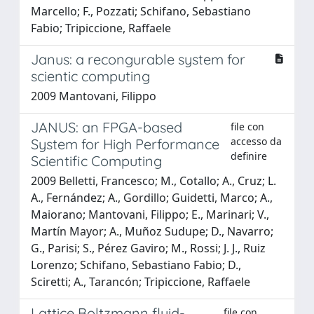
Marcello; F., Pozzati; Schifano, Sebastiano
Fabio; Tripiccione, Raffaele
Janus: a recongurable system for
scientic computing
2009 Mantovani, Filippo
JANUS: an FPGA-based
file con
accesso da
System for High Performance
definire
Scientific Computing
2009 Belletti, Francesco; M., Cotallo; A., Cruz; L.
A., Fernández; A., Gordillo; Guidetti, Marco; A.,
Maiorano; Mantovani, Filippo; E., Marinari; V.,
Martín Mayor; A., Muñoz Sudupe; D., Navarro;
G., Parisi; S., Pérez Gaviro; M., Rossi; J. J., Ruiz
Lorenzo; Schifano, Sebastiano Fabio; D.,
Sciretti; A., Tarancón; Tripiccione, Raffaele
Lattice Boltzmann fluid-
file con