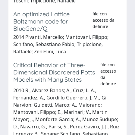
Toschi; Tripiccione, Raffaele
An optimized Lattice
file con
accesso da
Boltzmann code for
definire
BlueGene/Q
2014 Pivanti, Marcello; Mantovani, Filippo;
Schifano, Sebastiano Fabio; Tripiccione,
Raffaele; Zenesini, Luca
Critical Behavior of Three-
file con
accesso
Dimensional Disordered Potts
da
Models with Many States
definire
2010 R., Alvarez Banos; A., Cruz; L. A.,
Fernandez; A., Gordillo Guerrero; J. M., Gil
Narvion; Guidetti, Marco; A., Maiorano;
Mantovani, Filippo; E., Marinari; V., Martin
Mayor; J., Monforte Garcia; A., Munoz Sudupe;
D., Navarro; G., Parisi; S., Perez Gaviro; J. J., Ruiz
Lorenzo; B., Seoane; Schifano, Sebastiano