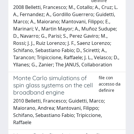
definire
2008 Belletti, Francesco; M., Cotallo; A., Cruz; L.
A., Fernandez; A., Gordillo Guerrero; Guidetti,
Marco; A., Maiorano; Mantovani, Filippo; E.,
Marinari; V., Martin Mayor; A., Muñoz Sudupe;
D., Navarro; G., Parisi; S., Perez Gaviro; M.,
Rossi; J. J., Ruiz Lorenzo; J. F., Saenz Lorenzo;
Schifano, Sebastiano Fabio; D., Sciretti; A.,
Tarancon; Tripiccione, Raffaele; J. L., Velasco; D.,
Yllanes; G., Zanier; The JANUS, Collaboration
Monte Carlo simulations of
file con
accesso da
spin glass systems on the cell
definire
broadband engine
2010 Belletti, Francesco; Guidetti, Marco;
Maiorano, Andrea; Mantovani, Filippo;
Schifano, Sebastiano Fabio; Tripiccione,
Raffaele