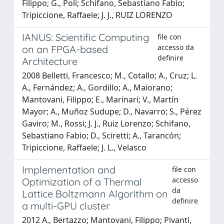
Filippo; G., Poli; Schifano, Sebastiano Fabio;
Tripiccione, Raffaele; J. J., RUIZ LORENZO
IANUS: Scientific Computing
file con
accesso da
on an FPGA-based
definire
Architecture
2008 Belletti, Francesco; M., Cotallo; A., Cruz; L.
A., Fernández; A., Gordillo; A., Maiorano;
Mantovani, Filippo; E., Marinari; V., Martín
Mayor; A., Muñoz Sudupe; D., Navarro; S., Pérez
Gaviro; M., Rossi; J. J., Ruiz Lorenzo; Schifano,
Sebastiano Fabio; D., Sciretti; A., Tarancón;
Tripiccione, Raffaele; J. L., Velasco
Implementation and
file con
accesso
Optimization of a Thermal
da
Lattice Boltzmann Algorithm on
definire
a multi-GPU cluster
2012 A., Bertazzo; Mantovani, Filippo; Pivanti,