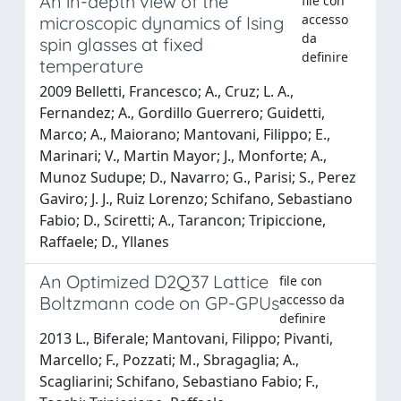
An in-depth view of the
file con
accesso
microscopic dynamics of Ising
da
spin glasses at fixed
definire
temperature
2009 Belletti, Francesco; A., Cruz; L. A.,
Fernandez; A., Gordillo Guerrero; Guidetti,
Marco; A., Maiorano; Mantovani, Filippo; E.,
Marinari; V., Martin Mayor; J., Monforte; A.,
Munoz Sudupe; D., Navarro; G., Parisi; S., Perez
Gaviro; J. J., Ruiz Lorenzo; Schifano, Sebastiano
Fabio; D., Sciretti; A., Tarancon; Tripiccione,
Raffaele; D., Yllanes
An Optimized D2Q37 Lattice
file con
accesso da
Boltzmann code on GP-GPUs
definire
2013 L., Biferale; Mantovani, Filippo; Pivanti,
Marcello; F., Pozzati; M., Sbragaglia; A.,
Scagliarini; Schifano, Sebastiano Fabio; F.,