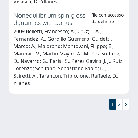
Velasco; D., Yllanes
Nonequilibrium spin glass
file con accesso
da definire
dynamics with Janus
2009 Belletti, Francesco; A., Cruz; L. A.,
Fernandez; A., Gordillo Guerrero; Guidetti,
Marco; A., Maiorano; Mantovani, Filippo; E.,
Marinari; V., Martin Mayor; A., Muñoz Sudupe;
D., Navarro; G., Parisi; S., Perez Gaviro; J. J., Ruiz
Lorenzo; Schifano, Sebastiano Fabio; D.,
Sciretti; A., Tarancon; Tripiccione, Raffaele; D.,
Yllanes
1
2