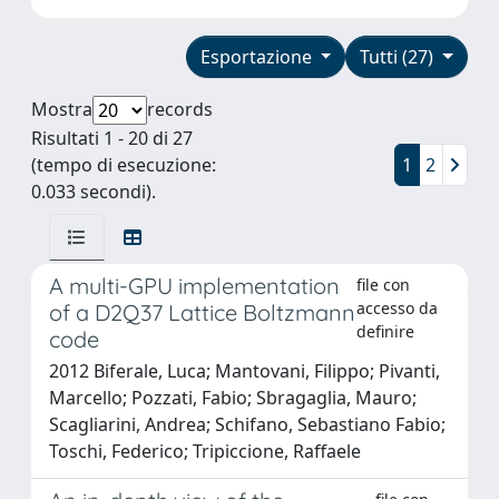
Esportazione
Tutti (27)
Mostra
records
Risultati 1 - 20 di 27
(tempo di esecuzione:
1
2
0.033 secondi).
A multi-GPU implementation
file con
accesso da
of a D2Q37 Lattice Boltzmann
definire
code
2012 Biferale, Luca; Mantovani, Filippo; Pivanti,
Marcello; Pozzati, Fabio; Sbragaglia, Mauro;
Scagliarini, Andrea; Schifano, Sebastiano Fabio;
Toschi, Federico; Tripiccione, Raffaele