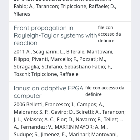
Fabio; A., Tarancon; Tripiccione, Raffaele; D.,
Yllanes
Front propagation in
file con
accesso da
Rayleigh-Taylor systems with
definire
reaction
2011 A., Scagliarini; L., Biferale; Mantovani,
Filippo; Pivanti, Marcello; F., Pozzati; M.,
Sbragaglia; Schifano, Sebastiano Fabio; F.,
Toschi; Tripiccione, Raffaele
Ianus: an adaptive FPGA
file con accesso da
definire
computer
2006 Belletti, Francesco; I., Campos; A.,
Maiorano; S. P., Gaviro; D., Sciretti; A., Tarancon;
J. L., Velasco; A. C., Flor; D., Navarro; P., Tellez; L.
A., Fernandez; V., MARTIN MAYOR; A. M.,
Sudupe; S., Jimenez; E., Marinari; Mantovani,