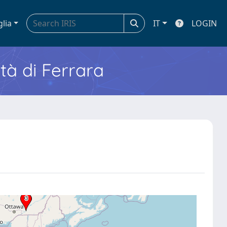
glia
IT
LOGIN
ità di Ferrara