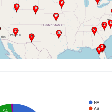
NA
AS
SA