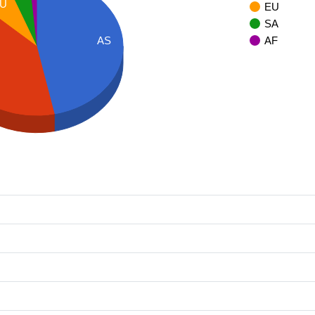
U
EU
SA
AF
AS