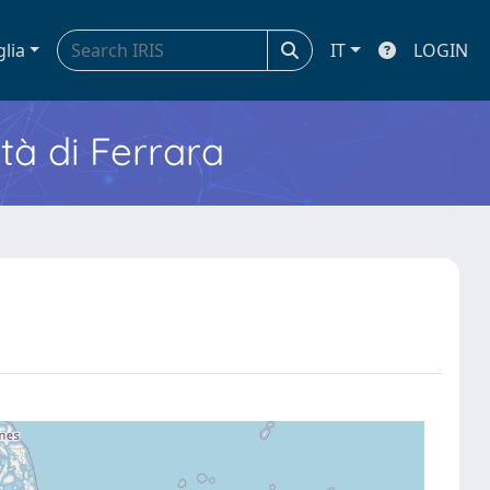
glia
IT
LOGIN
ità di Ferrara