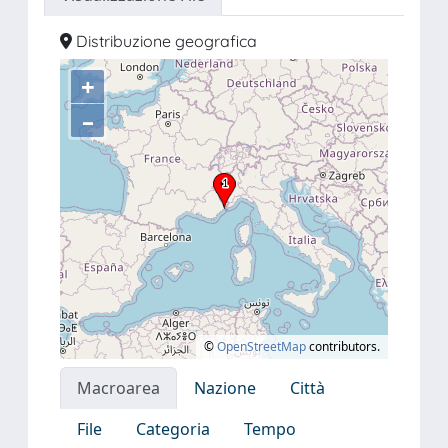
Distribuzione geografica
+
–
©
OpenStreetMap
contributors.
Macroarea
Nazione
Città
File
Categoria
Tempo