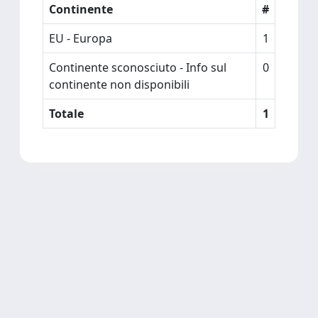
Continente
#
EU - Europa
1
Continente sconosciuto - Info sul
0
continente non disponibili
Totale
1
Powered by
IRIS
-
about IRIS
-
Utilizzo dei cookie
Copyright © 2026