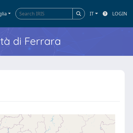
glia
IT
LOGIN
ità di Ferrara