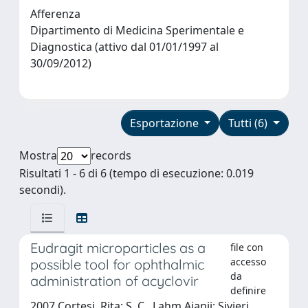
Afferenza
Dipartimento di Medicina Sperimentale e
Diagnostica (attivo dal 01/01/1997 al
30/09/2012)
Esportazione
Tutti (6)
Mostra
records
Risultati 1 - 6 di 6 (tempo di esecuzione: 0.019
secondi).
Eudragit microparticles as a
file con
accesso
possible tool for ophthalmic
da
administration of acyclovir
definire
2007 Cortesi, Rita; S. C., Lahm Ajanji; Sivieri,