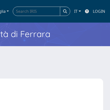
glia
IT
LOGIN
ità di Ferrara