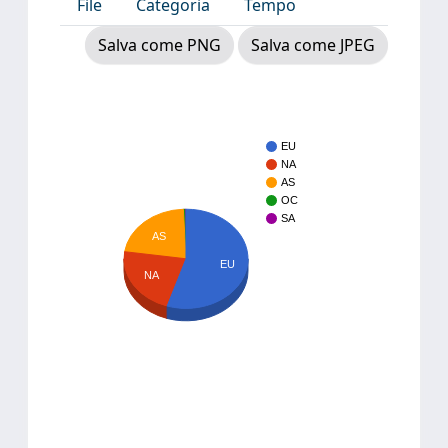
File
Categoria
Tempo
Salva come PNG
Salva come JPEG
EU
NA
AS
OC
SA
AS
EU
NA