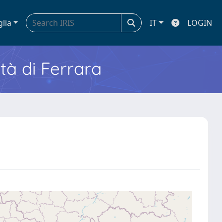
glia
IT
LOGIN
ità di Ferrara