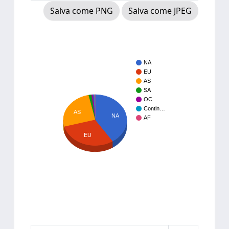
Salva come PNG
Salva come JPEG
NA
EU
AS
SA
OC
Contin…
AS
NA
AF
EU