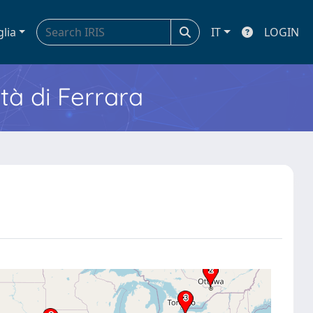
glia
IT
LOGIN
ità di Ferrara