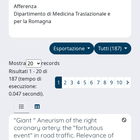
Afferenza
Dipartimento di Medicina Traslazionale e
per la Romagna
Esportazione
Tutti (187)
Mostra
records
Risultati 1 - 20 di
187 (tempo di
1
2
3
4
5
6
7
8
9
10
esecuzione:
0.047 secondi).
"Giant " Aneurism of the right
coronary artery: the "fortuitous
event" in road traffic. Relevance of