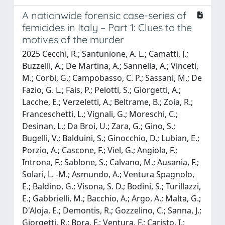
A nationwide forensic case-series of
femicides in Italy – Part 1: Clues to the
motives of the murder
2025 Cecchi, R.; Santunione, A. L.; Camatti, J.;
Buzzelli, A.; De Martina, A.; Sannella, A.; Vinceti,
M.; Corbi, G.; Campobasso, C. P.; Sassani, M.; De
Fazio, G. L.; Fais, P.; Pelotti, S.; Giorgetti, A.;
Lacche, E.; Verzeletti, A.; Beltrame, B.; Zoia, R.;
Franceschetti, L.; Vignali, G.; Moreschi, C.;
Desinan, L.; Da Broi, U.; Zara, G.; Gino, S.;
Bugelli, V.; Balduini, S.; Ginocchio, D.; Lubian, E.;
Porzio, A.; Cascone, F.; Viel, G.; Angiola, F.;
Introna, F.; Sablone, S.; Calvano, M.; Ausania, F.;
Solari, L. -M.; Asmundo, A.; Ventura Spagnolo,
E.; Baldino, G.; Visona, S. D.; Bodini, S.; Turillazzi,
E.; Gabbrielli, M.; Bacchio, A.; Argo, A.; Malta, G.;
D'Aloja, E.; Demontis, R.; Gozzelino, C.; Sanna, J.;
Giorgetti, R.; Bora, F.; Ventura, F.; Caristo, I.;