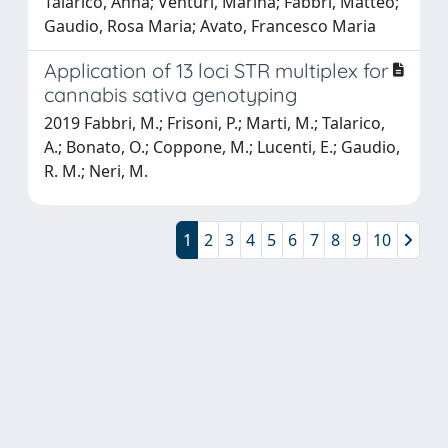
Talarico, Anna; Venturi, Marina; Fabbri, Matteo;
Gaudio, Rosa Maria; Avato, Francesco Maria
Application of 13 loci STR multiplex for
cannabis sativa genotyping
2019 Fabbri, M.; Frisoni, P.; Marti, M.; Talarico,
A.; Bonato, O.; Coppone, M.; Lucenti, E.; Gaudio,
R. M.; Neri, M.
1
2
3
4
5
6
7
8
9
10
Powered by
IRIS
-
about IRIS
-