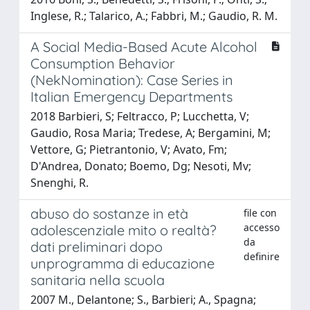
Inglese, R.; Talarico, A.; Fabbri, M.; Gaudio, R. M.
A Social Media-Based Acute Alcohol
Consumption Behavior
(NekNomination): Case Series in
Italian Emergency Departments
2018 Barbieri, S; Feltracco, P; Lucchetta, V;
Gaudio, Rosa Maria; Tredese, A; Bergamini, M;
Vettore, G; Pietrantonio, V; Avato, Fm;
D'Andrea, Donato; Boemo, Dg; Nesoti, Mv;
Snenghi, R.
abuso do sostanze in età
file con
accesso
adolescenziale mito o realtà?
da
dati preliminari dopo
definire
unprogramma di educazione
sanitaria nella scuola
2007 M., Delantone; S., Barbieri; A., Spagna;