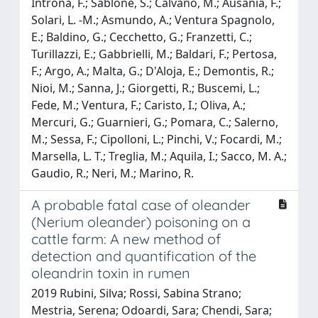
Introna, F.; Sablone, S.; Calvano, M.; Ausania, F.;
Solari, L. -M.; Asmundo, A.; Ventura Spagnolo,
E.; Baldino, G.; Cecchetto, G.; Franzetti, C.;
Turillazzi, E.; Gabbrielli, M.; Baldari, F.; Pertosa,
F.; Argo, A.; Malta, G.; D'Aloja, E.; Demontis, R.;
Nioi, M.; Sanna, J.; Giorgetti, R.; Buscemi, L.;
Fede, M.; Ventura, F.; Caristo, I.; Oliva, A.;
Mercuri, G.; Guarnieri, G.; Pomara, C.; Salerno,
M.; Sessa, F.; Cipolloni, L.; Pinchi, V.; Focardi, M.;
Marsella, L. T.; Treglia, M.; Aquila, I.; Sacco, M. A.;
Gaudio, R.; Neri, M.; Marino, R.
A probable fatal case of oleander
(Nerium oleander) poisoning on a
cattle farm: A new method of
detection and quantification of the
oleandrin toxin in rumen
2019 Rubini, Silva; Rossi, Sabina Strano;
Mestria, Serena; Odoardi, Sara; Chendi, Sara;