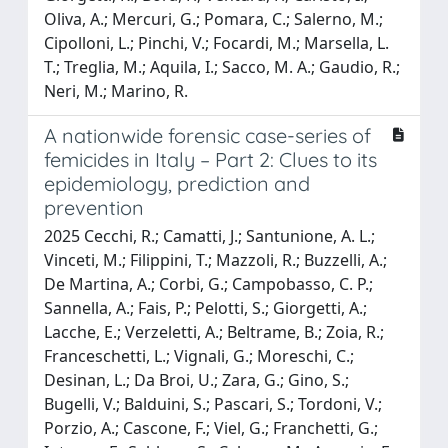
Oliva, A.; Mercuri, G.; Pomara, C.; Salerno, M.;
Cipolloni, L.; Pinchi, V.; Focardi, M.; Marsella, L.
T.; Treglia, M.; Aquila, I.; Sacco, M. A.; Gaudio, R.;
Neri, M.; Marino, R.
A nationwide forensic case-series of
femicides in Italy – Part 2: Clues to its
epidemiology, prediction and
prevention
2025 Cecchi, R.; Camatti, J.; Santunione, A. L.;
Vinceti, M.; Filippini, T.; Mazzoli, R.; Buzzelli, A.;
De Martina, A.; Corbi, G.; Campobasso, C. P.;
Sannella, A.; Fais, P.; Pelotti, S.; Giorgetti, A.;
Lacche, E.; Verzeletti, A.; Beltrame, B.; Zoia, R.;
Franceschetti, L.; Vignali, G.; Moreschi, C.;
Desinan, L.; Da Broi, U.; Zara, G.; Gino, S.;
Bugelli, V.; Balduini, S.; Pascari, S.; Tordoni, V.;
Porzio, A.; Cascone, F.; Viel, G.; Franchetti, G.;