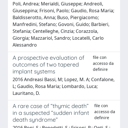
Poli, Andrea; Merialdi, Giuseppe; Andreoli,
Giuseppina; Frisoni, Paolo; Gaudio, Rosa Maria;
Baldisserotto, Anna; Buso, Piergiacomo;
Manfredini, Stefano; Govoni, Guido; Barbieri,
Stefania; Centelleghe, Cinzia; Corazzola,
Giorgia; Mazzariol, Sandro; Locatelli, Carlo
Alessandro
A prospective evaluation of
file con
accesso da
outcomes of two tapered
definire
implant systems
2016 Andreasi Bassi, M; Lopez, M. A; Confalone,
L; Gaudio, Rosa Maria; Lombardo, Luca;
Lauritano, D.
A rare case of “thymic death”
file con
accesso da
in a suspected “sudden infant
definire
death syndrome”
2016 Boni, S.; Benedetti, S.; Frisoni, P.; Onti, S.;