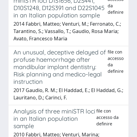
miniSTR loci D1S1656, D2S441,
da
D10S1248, D12S391 and D22S1045
definire
in an Italian population sample
2014 Fabbri, Matteo; Venturi, M.; Ferronato, C.;
Tarantino, S.; Vassallo, T.; Gaudio, Rosa Maria;
Avato, Francesco Maria
An unusual, deceptive delayed of
file con
accesso
profuse haemorrhage after
da
mandibular implant dentistry:
definire
Risk planning and medico-legal
instruction
2017 Gaudio, R. M.; El Haddad, E.; El Haddad, G.;
Lauritano, D.; Carinci, F.
Analysis of three miniSTR loci
file con
accesso da
in an Italian population
definire
sample
2010 Fabbri, Matteo; Venturi, Marina;