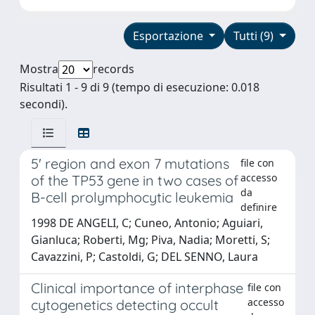
Esportazione
Tutti (9)
Mostra
records
Risultati 1 - 9 di 9 (tempo di esecuzione: 0.018
secondi).
5' region and exon 7 mutations
file con
accesso
of the TP53 gene in two cases of
da
B-cell prolymphocytic leukemia
definire
1998 DE ANGELI, C; Cuneo, Antonio; Aguiari,
Gianluca; Roberti, Mg; Piva, Nadia; Moretti, S;
Cavazzini, P; Castoldi, G; DEL SENNO, Laura
Clinical importance of interphase
file con
accesso
cytogenetics detecting occult