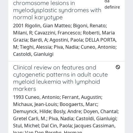
da
chromosome lesions in
definire
myelodysplastic syndromes with
normal karyotype
2001 Rigolin, Gian Matteo; Bigoni, Renato;
Milani, R; Cavazzini, Francesco; Roberti, Maria
Grazia; Bardi, A; Agostini, Paola; DELLA PORTA,
M; Tieghi, Alessia; Piva, Nadia; Cuneo, Antonio;
Castoldi, Gianluigi
Clinical review on features and
cytogenetic patterns in adult acute
myeloid leukemia with lymphoid
markers
1993 Cuneo, Antonio; Ferrant, Augustin;
Michaux, Jean-Louis; Boogaerts, Marc;
Demuynck, Hilde; Bosly, Andre; Doyen, Chantal;
Gretel Carli, M.; Piva, Nadia; Castoldi, Gianluigi;
Stul, Michel; Dal Cin, Paola; Jacques Cassiman,
Jean; Van Den Berghe, Herman