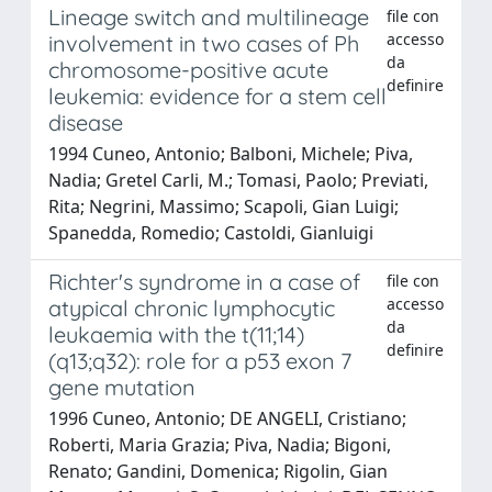
Lineage switch and multilineage
file con
accesso
involvement in two cases of Ph
da
chromosome-positive acute
definire
leukemia: evidence for a stem cell
disease
1994 Cuneo, Antonio; Balboni, Michele; Piva,
Nadia; Gretel Carli, M.; Tomasi, Paolo; Previati,
Rita; Negrini, Massimo; Scapoli, Gian Luigi;
Spanedda, Romedio; Castoldi, Gianluigi
Richter's syndrome in a case of
file con
accesso
atypical chronic lymphocytic
da
leukaemia with the t(11;14)
definire
(q13;q32): role for a p53 exon 7
gene mutation
1996 Cuneo, Antonio; DE ANGELI, Cristiano;
Roberti, Maria Grazia; Piva, Nadia; Bigoni,
Renato; Gandini, Domenica; Rigolin, Gian